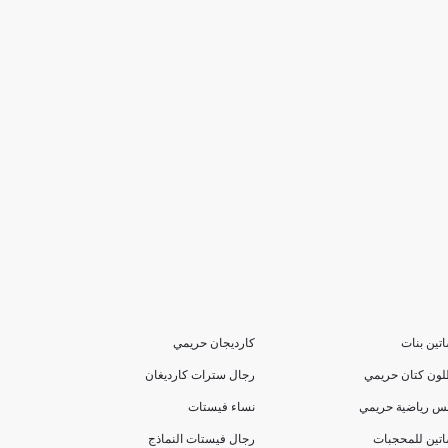
تين بنات
كارديجان حريمي
لون كتان حريمي
رجال سترات كارديغان
بس رياضية حريمي
نساء فيستات
تين للمحجبات
رجال فيستات النماذج