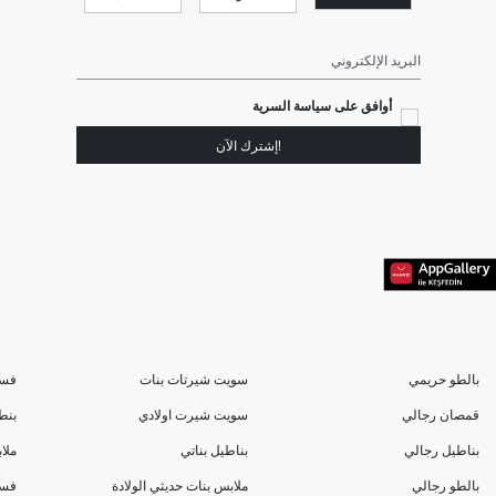
البريد الإلكتروني
أوافق على سياسة السرية
!إشترك الآن
بالطو حريمي
سويت شيرتات بنات
فسا
قمصان رجالي
سويت شيرت اولادي
بنط
بناطيل رجالي
بناطيل بناتي
ملا
بالطو رجالي
ملابس بنات حديثي الولادة
فسا