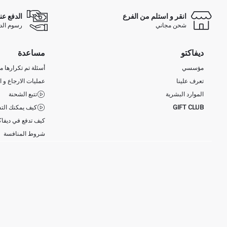
انقر و استلم من الفرع
الدفع عن
شحن مجاني
رسوم الدفع ع
ديفاكتو
مساعدة
مؤسسي
أسئلة تم تكرارها مؤ
تعرف علينا
عمليات الارجاع و ا
الموارد البشرية
تتبع الشحنة
GIFT CLUB
كيف يمكنك التس
كيف تدفع في ديفاك
شروط المنافسة