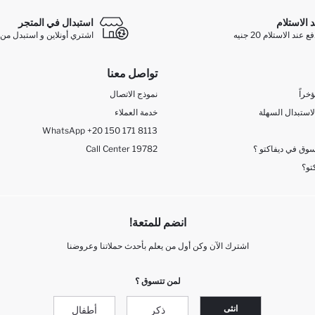
د الاستلام
استبدال في المتجر
ند الاستلام 20 جنيه
اشتري أونلاين و استبدل من 
تواصل معنا
خراً
نموذج الاتصال
لاستبدال السهلة
خدمة العملاء
WhatsApp +20 150 171 8113
وق في ديفاكتو ؟
Call Center 19782
تو؟
انضم للمتعة!
اشترك الآن وكن أول من يعلم بأحدث حملاتنا وعروضنا
لمن تتسوق ؟
انثى
ذكر
أطفال