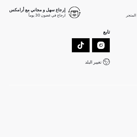
إرجاع سهل و مجاني مع أرامكس
المتجر
ارجاع في غضون 30 يوماً
تابع
تغيير البلد