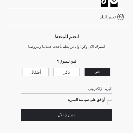
كيف يمكنك التسوق في ديفاكتو ؟
خدمة العملاء
كيف تدفع في ديفاكتو؟
WhatsApp +20 150 171 8113
شروط المنافسة
تغيير البلد
Call Center 19782
انضم للمتعة!
اشترك الآن وكن أول من يعلم بأحدث حملاتنا وعروضنا
لمن تتسوق ؟
ذكر
أطفال
انثى
البريد الإلكتروني
أوافق على سياسة السرية
!إشترك الآن