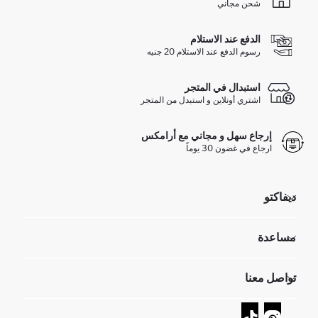
شحن مجاني
الدفع عند الاستلام
رسوم الدفع عند الاستلام 20 جنيه
استبدال في المتجر
اشتري أونلاين و استبدل من المتجر
إرجاع سهل و مجاني مع أرامكس
ارجاع في غضون 30 يوماً
ديفاكتو
مؤسسي
مساعدة
تعرف علينا
الموارد البشرية
أسئلة تم تكرارها مؤخراً
تواصل معنا
GIFT CLUB
عمليات الارجاع و الاستبدال السهلة
تتبع الشحنة
نموذج الاتصال