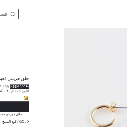
حلق حريمي ذهبي بحج
249 EGP
499 EGP
اللون المختار :
GOLD
نف
حلق حريمي ذهبي بح
GOLD / كود المنتج :