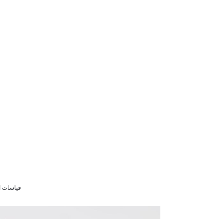
قياسات الموديل  78/60/89