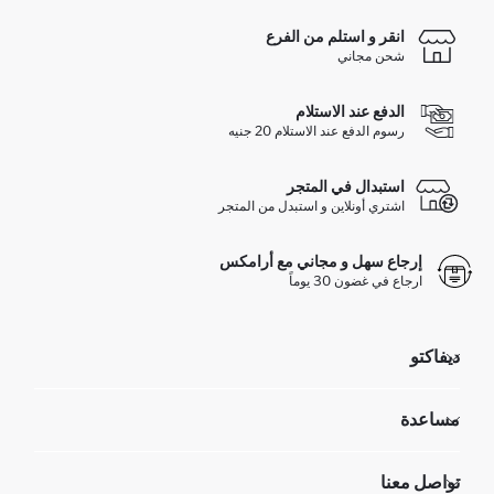
انقر و استلم من الفرع
شحن مجاني
الدفع عند الاستلام
رسوم الدفع عند الاستلام 20 جنيه
استبدال في المتجر
اشتري أونلاين و استبدل من المتجر
إرجاع سهل و مجاني مع أرامكس
ارجاع في غضون 30 يوماً
ديفاكتو
مؤسسي
مساعدة
تعرف علينا
الموارد البشرية
أسئلة تم تكرارها مؤخراً
تواصل معنا
GIFT CLUB
عمليات الارجاع و الاستبدال السهلة