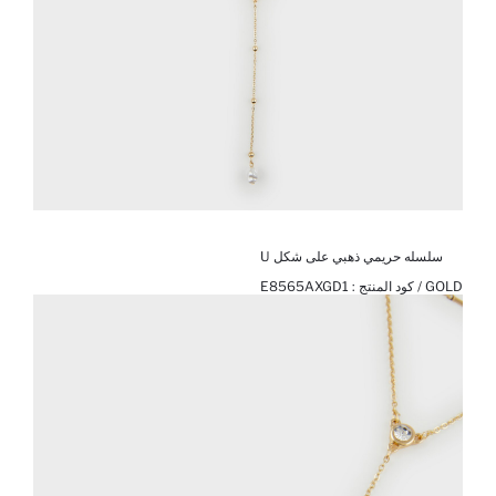
سلسله حريمي ذهبي على شكل U
GOLD / كود المنتج :
E8565AXGD1