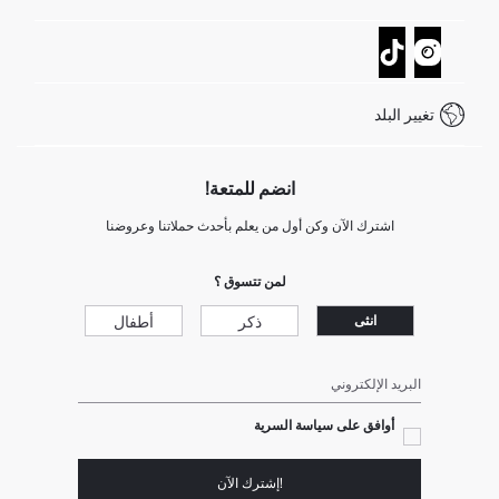
تتبع الشحنة
نموذج الاتصال
كيف يمكنك التسوق في ديفاكتو ؟
خدمة العملاء
كيف تدفع في ديفاكتو؟
WhatsApp +20 150 171 8113
شروط المنافسة
تغيير البلد
Call Center 19782
انضم للمتعة!
اشترك الآن وكن أول من يعلم بأحدث حملاتنا وعروضنا
لمن تتسوق ؟
ذكر
أطفال
انثى
البريد الإلكتروني
أوافق على سياسة السرية
!إشترك الآن