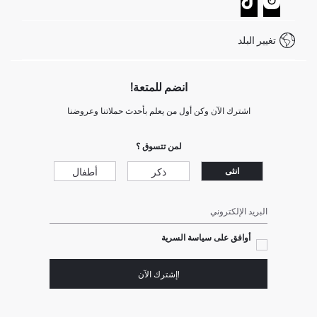
كيف يمكنك التسوق في ديفاكتو ؟
خدمة العملاء
كيف تدفع في ديفاكتو؟
WhatsApp +20 150 171 8113
شروط المنافسة
تغيير البلد
Call Center 19782
انضم للمتعة!
اشترك الآن وكن أول من يعلم بأحدث حملاتنا وعروضنا
لمن تتسوق ؟
ذكر
أطفال
انثى
البريد الإلكتروني
أوافق على سياسة السرية
!إشترك الآن