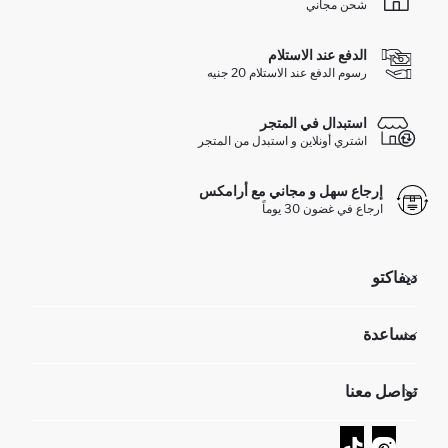
شحن مجاني
الدفع عند الاستلام
رسوم الدفع عند الاستلام 20 جنيه
استبدال في المتجر
اشتري أونلاين و استبدل من المتجر
إرجاع سهل و مجاني مع أرامكس
ارجاع في غضون 30 يوماً
ديفاكتو
مؤسسي
مساعدة
تعرف علينا
الموارد البشرية
أسئلة تم تكرارها مؤخراً
تواصل معنا
GIFT CLUB
عمليات الارجاع و الاستبدال السهلة
تتبع الشحنة
نموذج الاتصال