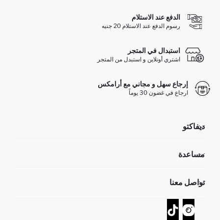
الدفع عند الاستلام
رسوم الدفع عند الاستلام 20 جنيه
استبدال في المتجر
اشتري أونلاين و استبدل من المتجر
إرجاع سهل و مجاني مع أرامكس
ارجاع في غضون 30 يوماً
ديفاكتو
مؤسسي
مساعدة
تعرف علينا
الموارد البشرية
أسئلة تم تكرارها مؤخراً
تواصل معنا
GIFT CLUB
عمليات الارجاع و الاستبدال السهلة
تتبع الشحنة
نموذج الاتصال
كيف يمكنك التسوق في ديفاكتو ؟
خدمة العملاء