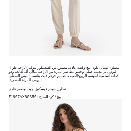
بنطلون نسائي بلون بيج وقصة عادية، مصنوع من الفيسكوز لتوفير الراحة طوال
اليوم. يأتي بجيب عملي وخصر مطاطي لمزيد من الراحة. مثالي للبالغات، وهو
قطعة أساسية لموسم الربيع/الصيف. تصميم جوجر فيت يناسب اللبس السفلي
اليومي للمرأة العصرية.
بنطلون جوجر فيسكوز بجيب وخصر عادي
بيج / كود المنتج :
E1997AXBG359