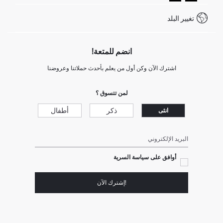
كيف تدفع في ديفاكتو؟
WhatsApp +20 150 171 8113
شروط المنافسة
تغيير البلد
Call Center 19782
انضم للمتعة!
اشترك الآن وكن أول من يعلم بأحدث حملاتنا وعروضنا
لمن تتسوق ؟
ذكر
أطفال
انثى
البريد الإلكتروني
أوافق على سياسة السرية
!إشترك الآن