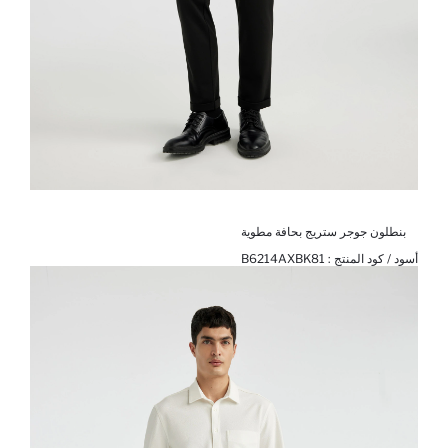
بنطلون جوجر ستريج بحافة مطوية
أسود / كود المنتج :
B6214AXBK81