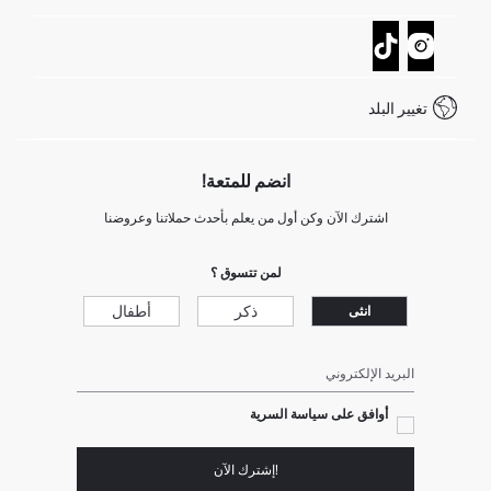
تتبع الشحنة
نموذج الاتصال
كيف يمكنك التسوق في ديفاكتو ؟
خدمة العملاء
كيف تدفع في ديفاكتو؟
WhatsApp +20 150 171 8113
شروط المنافسة
تغيير البلد
Call Center 19782
انضم للمتعة!
اشترك الآن وكن أول من يعلم بأحدث حملاتنا وعروضنا
لمن تتسوق ؟
ذكر
أطفال
انثى
البريد الإلكتروني
أوافق على سياسة السرية
!إشترك الآن