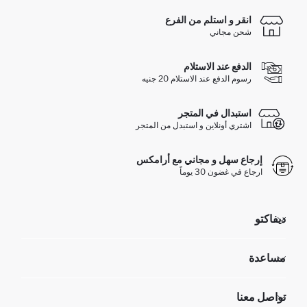
انقر و استلم من الفرع
شحن مجاني
الدفع عند الاستلام
رسوم الدفع عند الاستلام 20 جنيه
استبدال في المتجر
اشتري أونلاين و استبدل من المتجر
إرجاع سهل و مجاني مع أرامكس
ارجاع في غضون 30 يوماً
ديفاكتو
مؤسسي
مساعدة
تعرف علينا
الموارد البشرية
أسئلة تم تكرارها مؤخراً
تواصل معنا
GIFT CLUB
عمليات الارجاع و الاستبدال السهلة