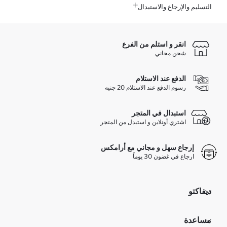
التسليم والإرجاع والاستبدال
انقر و استلم من الفرع
شحن مجاني
الدفع عند الاستلام
رسوم الدفع عند الاستلام 20 جنيه
استبدال في المتجر
اشتري أونلاين و استبدل من المتجر
إرجاع سهل و مجاني مع أرامكس
ارجاع في غضون 30 يوماً
ديفاكتو
مؤسسي
مساعدة
تعرف علينا