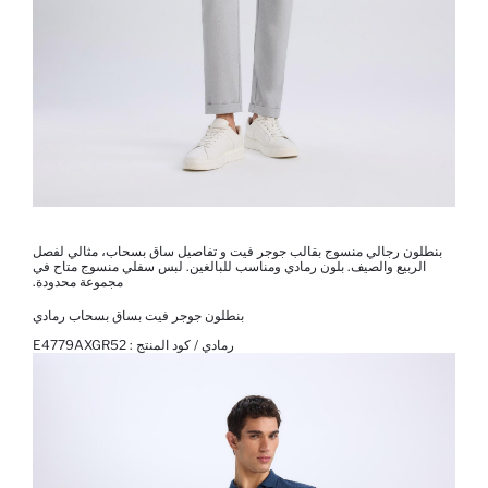
بنطلون رجالي منسوج بقالب جوجر فيت و تفاصيل ساق بسحاب، مثالي لفصل
الربيع والصيف. بلون رمادي ومناسب للبالغين. لبس سفلي منسوج متاح في
مجموعة محدودة.
بنطلون جوجر فيت بساق بسحاب رمادي
رمادي / كود المنتج :
E4779AXGR52