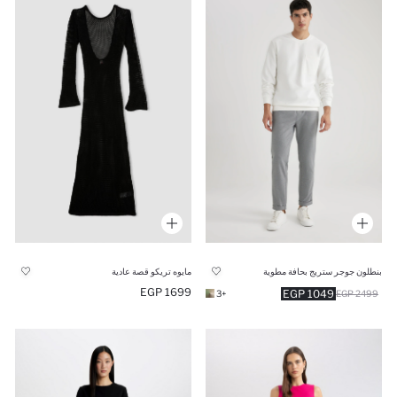
بنطلون جوجر ستريج بحافة مطوية
مايوه تريكو قصة عادية
1699 EGP
1049 EGP
+3
2499 EGP