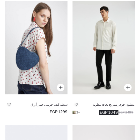
بنطلون جوجر ستريج بحافة مطوية
شنطة كتف حريمي جينز أزرق
1299 EGP
1049 EGP
+3
2499 EGP