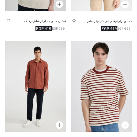
قميص بولو اولادي نص كم اوفر سايز فيسكوز
تيشيرت نص كم اوفر سايز برقبة مستديرة
419 EGP
419 EGP
799 EGP
699 EGP