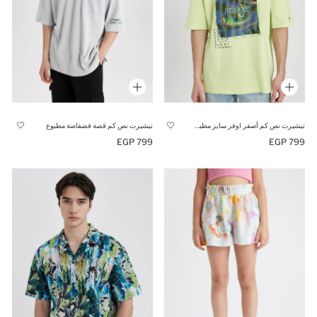
تيشيرت نص كم أصفر اوفر سايز مطبوع برقبة مستديرة
تيشيرت نص كم قصة فضفاضة مطبوع
799 EGP
799 EGP