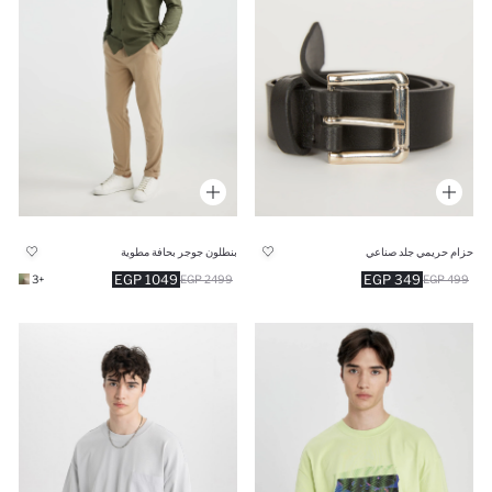
حزام حريمي جلد صناعي
بنطلون جوجر بحافة مطوية
1049 EGP
349 EGP
+3
2499 EGP
499 EGP