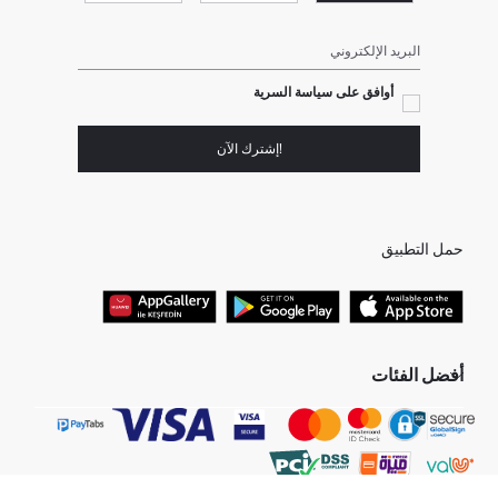
البريد الإلكتروني
أوافق على سياسة السرية
!إشترك الآن
حمل التطبيق
أفضل الفئات
جميع متاجرنا
برفانات حريمى
هدايا عيد الحب
جينز رجالي
البلوفر النسائية
تونيكات نسائي
بلوفر رجالي
فساتين نساء
قمصان نساء
بنطلون حريمى