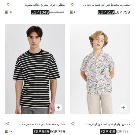
تيشيرت مخطط نص كم قصة مريحة برقبة مستديرة
بنطلون جوجر ستريج بحافة مطوية
1049 EGP
559 EGP
799 EGP
+3
2499 EGP
+4
قميص بولو اولادي فيسكوز اوفر سايز نص كم
تيشيرت مخطط نص كم قصة مريحة برقبة مستديرة
559 EGP
799 EGP
419 EGP
+4
799 EGP