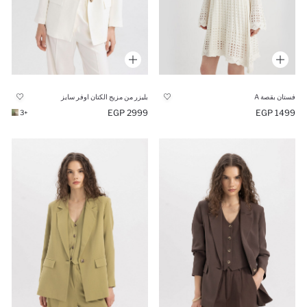
فستان بقصة A
بليزر من مزيج الكتان اوفر سايز
2999 EGP
1499 EGP
+3