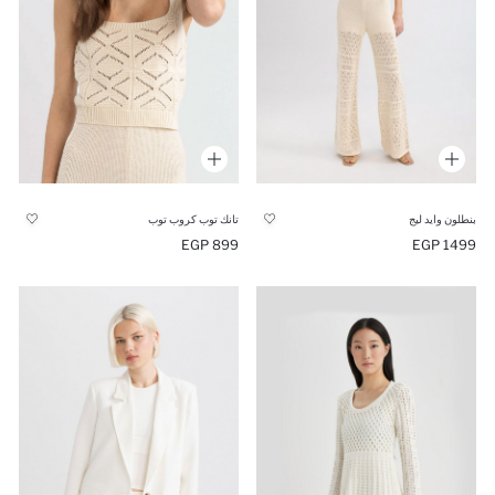
بنطلون وايد ليج
تانك توب كروب توب
899 EGP
1499 EGP