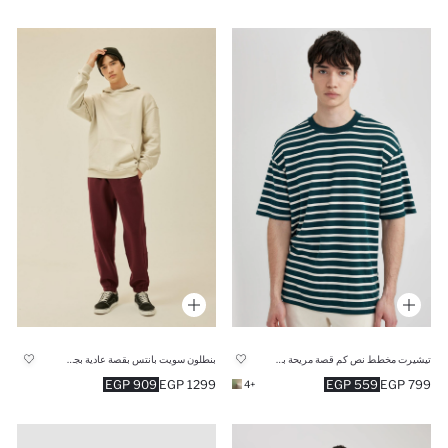
تيشيرت مخطط نص كم قصة مريحة برقبة مستديرة
بنطلون سويت بانتس بقصة عادية بجيب
909 EGP
1299 EGP
559 EGP
799 EGP
+4