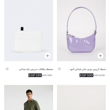
محفظة بطاقات حريمي جلد صناعي
شنطة كروس بودي بناتي قماش لامع بنفسجي
199 EGP
599 EGP
499 EGP
1039 EGP