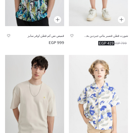
شورت قطن قصير بناتي جبردين بخصر عالي
قميص نص كم قطن اوفر سايز
999 EGP
419 EGP
799 EGP