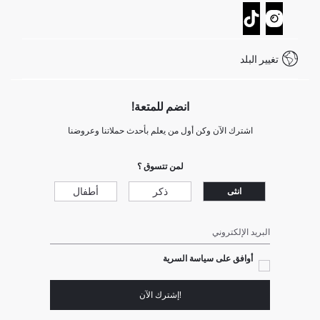
تتبع الشحنة
نموذج الاتصال
كيف يمكنك التسوق في ديفاكتو ؟
خدمة العملاء
كيف تدفع في ديفاكتو؟
WhatsApp +20 150 171 8113
شروط المنافسة
تغيير البلد
Call Center 19782
انضم للمتعة!
اشترك الآن وكن أول من يعلم بأحدث حملاتنا وعروضنا
لمن تتسوق ؟
ذكر
أطفال
انثى
البريد الإلكتروني
أوافق على سياسة السرية
!إشترك الآن