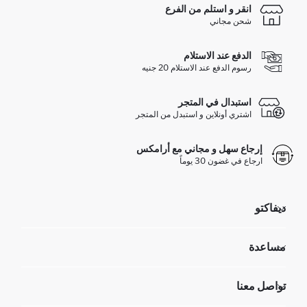
انقر و استلم من الفرع
شحن مجاني
الدفع عند الاستلام
رسوم الدفع عند الاستلام 20 جنيه
استبدال في المتجر
اشتري أونلاين و استبدل من المتجر
إرجاع سهل و مجاني مع أرامكس
ارجاع في غضون 30 يوماً
ديفاكتو
مؤسسي
مساعدة
تعرف علينا
الموارد البشرية
أسئلة تم تكرارها مؤخراً
تواصل معنا
GIFT CLUB
عمليات الارجاع و الاستبدال السهلة