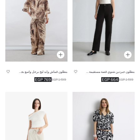
بنطلون جبردين شتوي قصة مستقيمة وخصر عالي
بنطلون قماش وايد ليج برجل واسع بجيب وخصر عالي
769 EGP
664 EGP
1499 EGP
1499 EGP