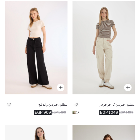
بنطلون جبردين كارجو جوجر
بنطلون جبردين وايد ليج
909 EGP
1049 EGP
1499 EGP
+1
1499 EGP