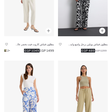
بنطلون قماش بوبلين برجل واسع وايد ليج وخصر عالي
بنطلون قماش كاروت فيت بخصر عالي ورجل عادية
1049 EGP
1499 EGP
489 EGP
+2
1299 EGP