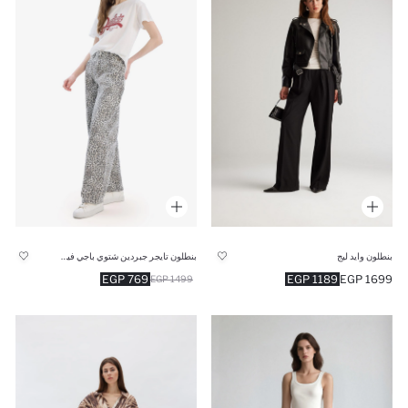
بنطلون وايد ليج
بنطلون تايجر جبردين شتوي باجي فيت بخصر عالي
769 EGP
1189 EGP
1699 EGP
1499 EGP