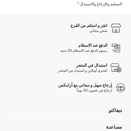
التسليم والإرجاع والاستبدال
انقر و استلم من الفرع
شحن مجاني
الدفع عند الاستلام
رسوم الدفع عند الاستلام 20 جنيه
استبدال في المتجر
اشتري أونلاين و استبدل من المتجر
إرجاع سهل و مجاني مع أرامكس
ارجاع في غضون 30 يوماً
ديفاكتو
مؤسسي
مساعدة
تعرف علينا