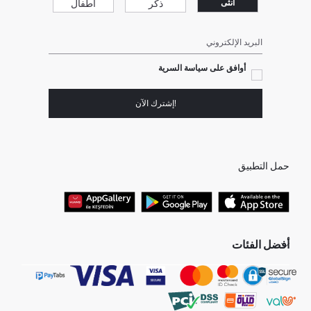
ذكر
أطفال
انثى
البريد الإلكتروني
أوافق على سياسة السرية
!إشترك الآن
حمل التطبيق
أفضل الفئات
جميع متاجرنا
برفانات حريمى
هدايا عيد الحب
جينز رجالي
البلوفر النسائية
تونيكات نسائي
بلوفر رجالي
فساتين نساء