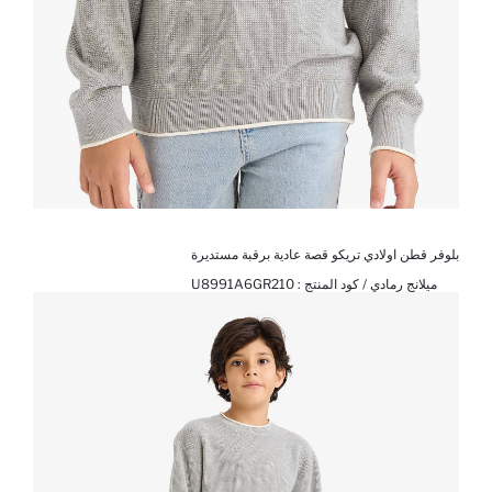
بلوفر قطن اولادي تريكو قصة عادية برقبة مستديرة
ميلانج رمادي / كود المنتج :
U8991A6GR210