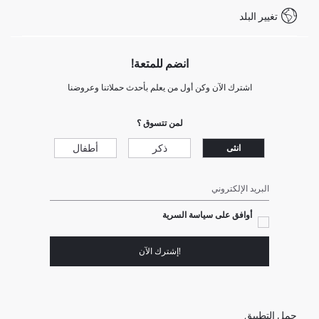
شروط المنافسة
تغيير البلد
Call Center 19782
انضم للمتعة!
اشترك الآن وكن أول من يعلم بأحدث حملاتنا وعروضنا
لمن تتسوق ؟
ذكر
أطفال
انثى
البريد الإلكتروني
أوافق على سياسة السرية
!إشترك الآن
حمل التطبيق