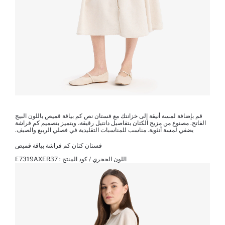
قم بإضافة لمسة أنيقة إلى خزانتك مع فستان نص كم بياقة قميص باللون البيج
الفاتح. مصنوع من مزيج الكتان بتفاصيل دانتيل رقيقة، ويتميز بتصميم كم فراشة
يضفي لمسة أنثوية. مناسب للمناسبات التقليدية في فصلي الربيع والصيف.
فستان كتان كم فراشة بياقة قميص
اللون الحجري / كود المنتج :
E7319AXER37