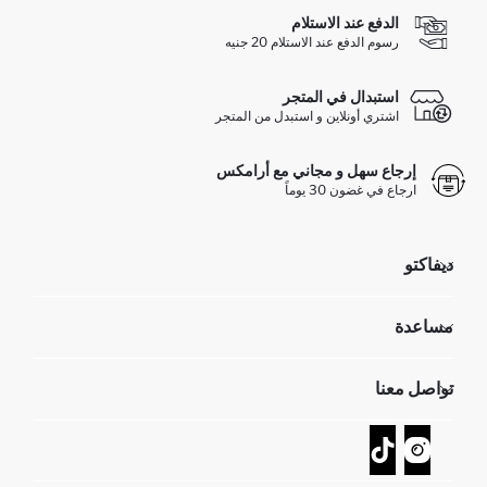
الدفع عند الاستلام
رسوم الدفع عند الاستلام 20 جنيه
استبدال في المتجر
اشتري أونلاين و استبدل من المتجر
إرجاع سهل و مجاني مع أرامكس
ارجاع في غضون 30 يوماً
ديفاكتو
مؤسسي
مساعدة
تعرف علينا
الموارد البشرية
أسئلة تم تكرارها مؤخراً
تواصل معنا
GIFT CLUB
عمليات الارجاع و الاستبدال السهلة
تتبع الشحنة
نموذج الاتصال
كيف يمكنك التسوق في ديفاكتو ؟
خدمة العملاء
كيف تدفع في ديفاكتو؟
WhatsApp +20 150 171 8113