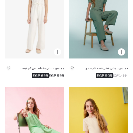
جمبسوت بناتي قطن قصة عادية بدون كم
جمبسوت بناتي مخطط نص كم فيسكوز
909 EGP
699 EGP
999 EGP
1499 EGP