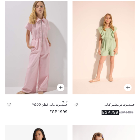
جديد
جمبسوت ذو مظهر كتاني
جمبسوت بناتي قطن 100%
1999 EGP
799 EGP
1499 EGP