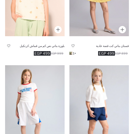
فستان بناتي كت قصة عادية
بلوزة بناتي نص كم من قماش كرنكيل
499 EGP
499 EGP
999 EGP
+1
899 EGP