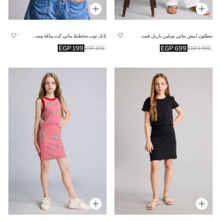
بنطلون ابيض بناتي بوبلين باريل فيت
تانك توب مخطط بناتي كت بياقة مستديرة
199 EGP
699 EGP
349 EGP
1499 EGP