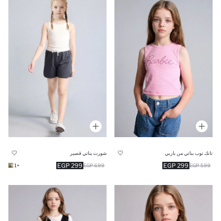
تانك توب بناتي من باربي
شورت بناتي قصير
299 EGP
299 EGP
+1
699 EGP
599 EGP