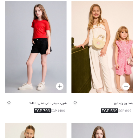
بنطلون وايد ليج
شورت جينز بناتي قطن 100%
799 EGP
599 EGP
1499 EGP
899 EGP