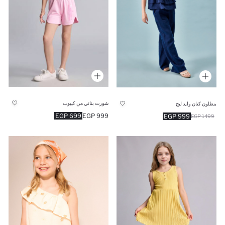
شورت بناتي من كيبوب
بنطلون كتان وايد ليج
699 EGP
999 EGP
999 EGP
1499 EGP