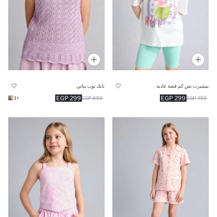
تيشيرت نص كم قصة عادية
تانك توب بناتي
299 EGP
299 EGP
+1
899 EGP
499 EGP