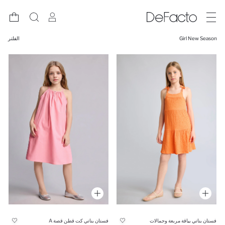
Girl New Season
الفلتر
فستان بناتي بياقة مربعة وحمالات
فستان بناتي كت قطن قصة A