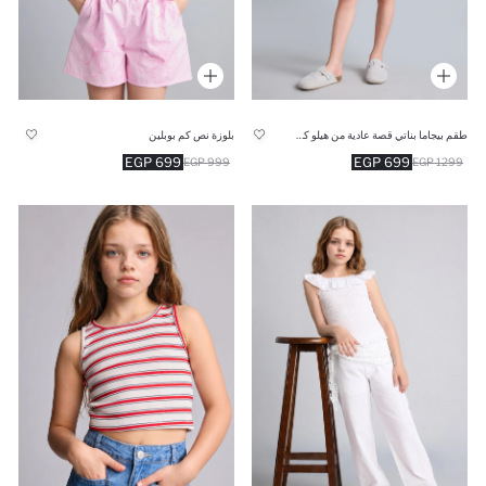
طقم بيجاما بناتي قصة عادية من هيلو كيتي قطن 100% - قطعتين
بلوزة نص كم بوبلين
699 EGP
699 EGP
999 EGP
1299 EGP