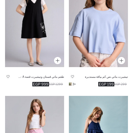
تيشيرت بناتي نص كم بياقة مستديرة
طقم بناتي فستان وتيشيرت قصة A - قطعتين
999 EGP
199 EGP
1299 EGP
+3
299 EGP