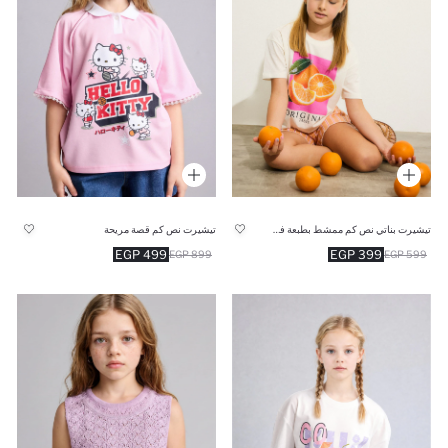
تيشيرت بناتي نص كم ممشط بطبعة فاكهة بياقة مستديرة
تيشيرت نص كم قصة مريحة
499 EGP
399 EGP
899 EGP
599 EGP