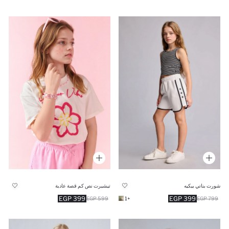
شورت بناتي بيكيه
تيشيرت نص كم قصة عادية
399 EGP
399 EGP
599 EGP
+1
799 EGP