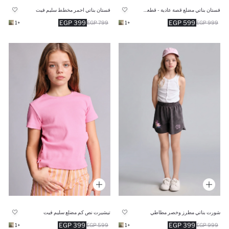
فستان بناتي مضلع قصة عادية - قطعتين
فستان بناتي احمر مخطط سليم فيت
399 EGP
599 EGP
+1
799 EGP
+1
999 EGP
شورت بناتي مطرز وخصر مطاطي
تيشيرت نص كم مضلع سليم فيت
399 EGP
399 EGP
+1
599 EGP
+1
999 EGP