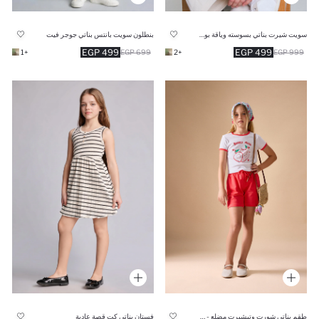
سويت شيرت بناتي بسوسته وياقة بولو
بنطلون سويت بانتس بناتي جوجر فيت
499 EGP
499 EGP
+1
699 EGP
+2
999 EGP
طقم بناتي شورت وتيشيرت مضلع - قطعتين
فستان بناتي كت قصة عادية