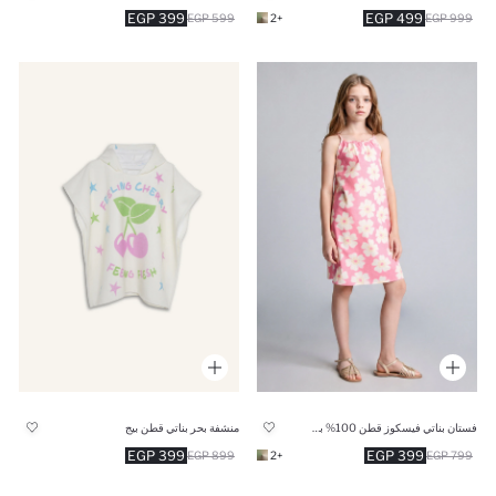
399 EGP
499 EGP
599 EGP
+2
999 EGP
فستان بناتي فيسكوز قطن 100% بحمالات
منشفة بحر بناتي قطن بيج
399 EGP
399 EGP
899 EGP
+2
799 EGP