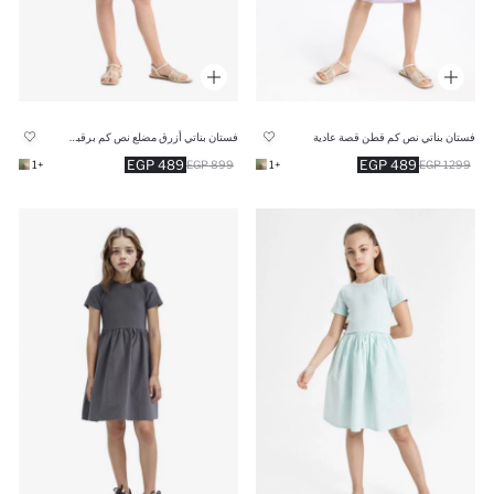
فستان بناتي نص كم قطن قصة عادية
فستان بناتي أزرق مضلع نص كم برقبة مستديرة
489 EGP
489 EGP
+1
899 EGP
+1
1299 EGP