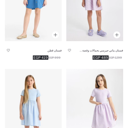
فستان بناتي جيرسي بحمالات وقصة عادية
فستان قطن
419 EGP
489 EGP
999 EGP
1299 EGP