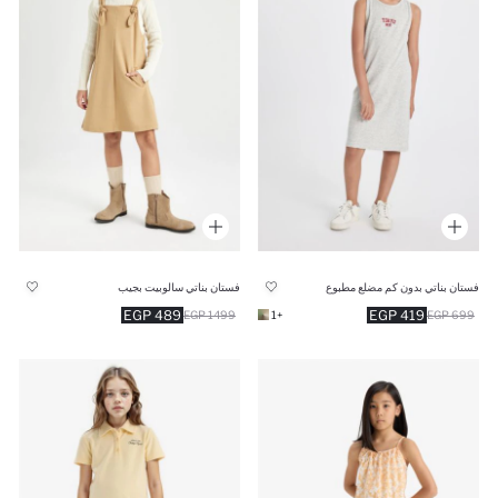
فستان بناتي بدون كم مضلع مطبوع
فستان بناتي سالوبيت بجيب
489 EGP
419 EGP
1499 EGP
+1
699 EGP