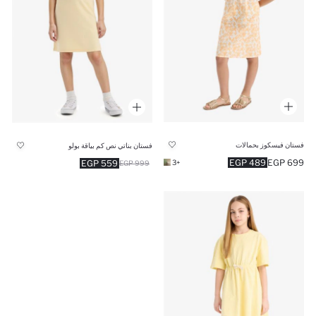
فستان فيسكوز بحمالات
فستان بناتي نص كم بياقة بولو
489 EGP
699 EGP
559 EGP
+3
999 EGP