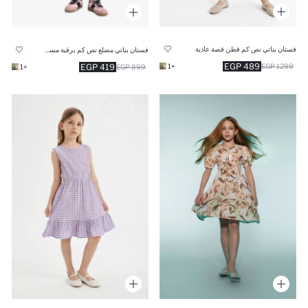
فستان بناتي نص كم قطن قصة عادية
فستان بناتي مضلع نص كم برقبة مستديرة
489 EGP
419 EGP
+1
1299 EGP
+1
899 EGP