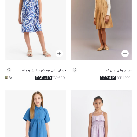
فستان بناتي بدون كم
فستان بناتي فيسكوز منقوش بحمالات
419 EGP
419 EGP
+3
699 EGP
1299 EGP