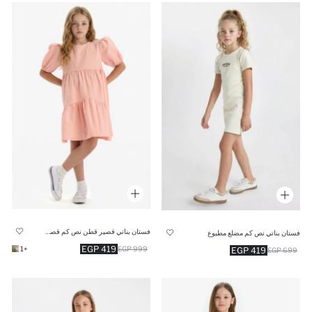
فستان بناتي قصير قطن نص كم قصة عادية
فستان بناتي نص كم مضلع مطبوع
419 EGP
+1
999 EGP
419 EGP
699 EGP