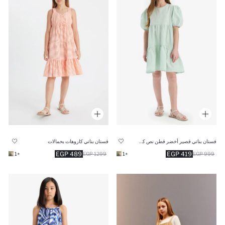
فستان بناتي قصير أخضر قطن نص كم قصة عادية
فستان بناتي كاروهات بحمالات
489 EGP
419 EGP
+1
1299 EGP
+1
999 EGP