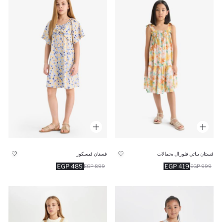
فستان بناتي فلورال بحمالات
فستان فيسكوز
489 EGP
419 EGP
899 EGP
999 EGP