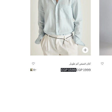
كتان قميص كم طويل
1599 EGP
1999 EGP
+8