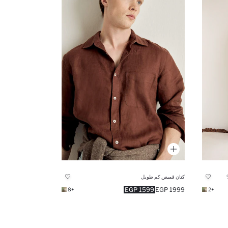
كتان قميص كم طويل
1599 EGP
1999 EGP
+8
+2