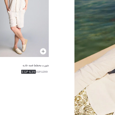
شورت مخطط قصة عادية
639 EGP
1299 EGP