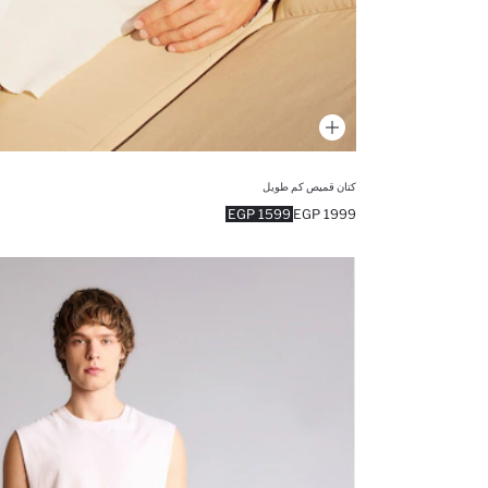
كتان قميص كم طويل
1599 EGP
1999 EGP