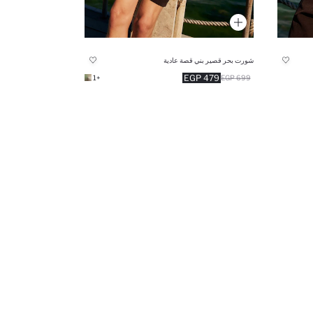
شورت بحر قصير بني قصة عادية
479 EGP
+1
699 EGP