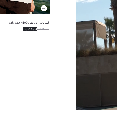
تانك توب وافل قطن 100% قصة عادية
499 EGP
699 EGP