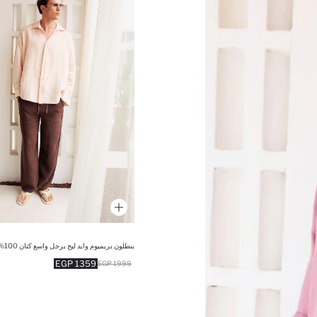
بنطلون بريميوم وايد ليج برجل واسع كتان 100%
1359 EGP
1999 EGP