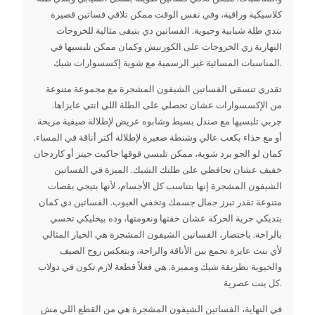
كلاسيكية وراقية، وفي نفس الوقت ممكن تلاقي فساتين قصيرة
بتدي طلة شبابية وحيوية. الفساتين دي بتبقى مثالية للخروجات
النهارية زي الخروجات على الكورنيش وكمان ممكن تلبسيها في
المناسبات المسائية غير الرسمية مع شوية إكسسوارات شيك.
تقدري تنسقي الفساتين الشيفون المشجرة مع مجموعة متنوعة
من الإكسسوارات عشان تحصلي على الطلة اللي انتي عايزاها.
جربي تلبسيها مع صندل بسيط وشابوه عريض لإطلالة صيفية مريحة
أو مع حذاء بكعب عالي وشنطة صغيرة لإطلالة أكتر أناقة في المساء.
كمان لو الجو برد شوية، ممكن تلبسي فوقها جاكيت جينز أو كاردجان
خفيف عشان تحافظي على طلتك الشيك. الميزة في الفساتين
الشيفون المشجرة إنها بتناسب كل الأجسام، لأنها بتيجي بقصات
متنوعة تقدر تبرز جمال جسمك وتخفي العيوب. الفساتين دي كمان
بتديكي حرية الحركة عشان خفتها ونعومتها، وده بيخليكي تحسي
بالراحة. باختصار، الفساتين الشيفون المشجرة هي الخيار المثالي
لأي بنت عايزة تجمع بين الأناقة والراحة، وبتعكس روح الصيف
والحيوية بطريقة شيك ومميزة. هي فعلاً قطعة لازم تكون في دولاب
كل بنت عصرية.
في النهاية، الفساتين الشيفون المشجرة هي من القطع اللي مش