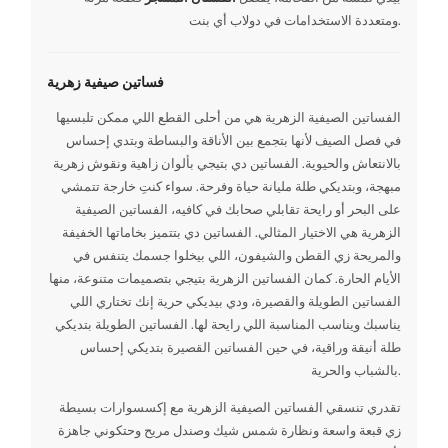
ومتعددة الاستخدامات في دولاب أي بنت.
فساتين صيفية زهرية
الفساتين الصيفية الزهرية هي من أحلى القطع اللي ممكن تلبسيها
في فصل الصيف لأنها بتجمع بين الأناقة والبساطة وبتدي إحساس
بالانتعاش والحيوية. الفساتين دي بتيجي بألوان زاهية ونقوش زهرية
مبهجة، وبتديكي طلة مليانة حياة وفرحة. سواء كنتِ خارجة تتمشي
على البحر أو رايحة تقابلي صحابك في كافيه، الفساتين الصيفية
الزهرية هي الاختيار المثالي. الفساتين دي بتتميز بخاماتها الخفيفة
والمريحة زي القطن والشيفون، اللي بيخلوا جسمك يتنفس في
الأيام الحارة. كمان الفساتين الزهرية بتيجي بتصميمات متنوعة، منها
الفساتين الطويلة والقصيرة، ودي بيديكي حرية إنك تختاري اللي
يناسبك ويناسب المناسبة اللي رايحة لها. الفساتين الطويلة بتديكي
طلة أنيقة وراقية، في حين الفساتين القصيرة بتديكي إحساس
بالشباب والحرية.
تقدري تنسقي الفساتين الصيفية الزهرية مع إكسسوارات بسيطة
زي قبعة واسعة ونظارة شمس شيك وصندل مريح وحتكوني جاهزة