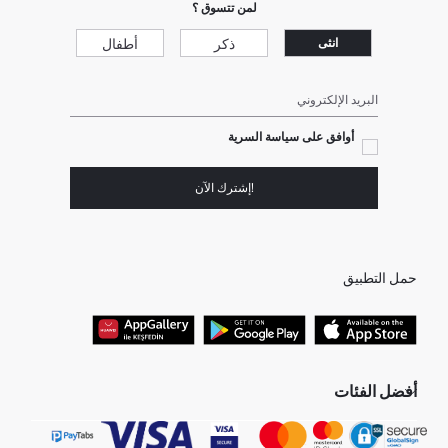
لمن تتسوق ؟
ذكر
أطفال
انثى
البريد الإلكتروني
أوافق على سياسة السرية
!إشترك الآن
حمل التطبيق
أفضل الفئات
جميع متاجرنا
برفانات حريمى