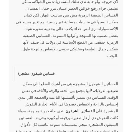
لأي خروجة. ولو حابة تدي طلتك لمسة زيادة من الشياكة، ممكن
تضيفي حزام رفيع حوالين الخصر عشان يبرز جمال الفستان.
الفساتين الصيفية الزهرية مش بس بتناسب النهار، لكن كمان
ممكن تلبسيها في مناسبات مسائية غير رسمية، مع تغيير بسيط في
الإكسسوارات زي لبس حذاء بكعب عالي وحقيبة صغيرة شيك.
بفضل تصميماتها المبهجة وألوانها المتنوعة، الفساتين الصيفية
الزهرية حتفضل من القطع الأساسية في دولابك كل صيف، لأنها
بتعكس جمال الطبيعة وبتخليكي تحسي بالانتعاش والبهجة طول
الوقت.
فساتين شيفون مشجرة
الفساتين الشيفون المشجرة هي من أشيك القطع اللي ممكن
تضيفيها لدولابك، لأنها بتجمع بين الخفة والرقة والأناقة في نفس
الوقت. الفساتين دي بتتميز بأقمشتها الناعمة والخفيفة اللي بتدي
إحساس بالراحة والانتعاش خصوصًا في الأيام الحارة. النقوش
المشجرة على
الفساتين الشيفون
بتدي طلة حيوية ومبهجة، سواء
كانت النقوش دي أزهار صغيرة ورقيقة أو كبيرة وجريئة. الفساتين
الشيفون المشجرة بتيجي بتصميمات متنوعة تناسب كل الأذواق
والمناسبات. ممكن تلاقي فساتين طويلة بشكل انسيابي وبتدي طلة