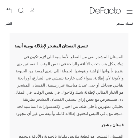
فستان مشجر
الفلتر
تنسيق الفستان المشجر لإطلالة يومية أنيقة
الفستان المشجر بقى من القطع الأساسية اللي لازم تكون في
دولاب كل بنت بتحب الأناقة والراحة في نفس الوقت. الفساتين دي
بتتميز بألوانها الزاهية ونقوشها الجميلة اللي بتدي لمسة من الحيوية
والأنوثة لأي إطلالة. سواء كنتِ خارجة تتمشي في الشارع، أو رايحة
تقابلي صحابك أو حتى عندك مناسبة غير رسمية، الفستان المشجر
هو الخيار المثالي لإطلالة شيك وكاجوال في نفس الوقت. في المقال
ده، هنستعرض مع بعض إزاي تنسقي الفستان المشجر بطريقة
تخليكي تظهرين بأحلى طلة، من اختيار الإكسسوارات المناسبة لحد
دمجه مع باقي اللبس لتحقيق إطلالة كاملة وأنيقة من غير أي مجهود.
فستان مشجر
الفستان المشجر هو قطعة ملابس مليانة بالحيوية والأناقة وبتجمع