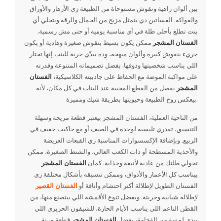
بين ألوان زاهية ونقوش مستوحاة من الطبيعة زي الأزهار والأوراق
والفواكه. الفساتين دي بتمثل مزيج من الجمال والرقة وبتخلي أي
بنت تطلع بأحلى طلة في أي مناسبة يومية أو حتى مش رسمية.
الفستان المشجر
ممكن يكون بسيط بنقوش صغيرة وهادية أو يكون
جريء بنقوش كبيرة وألوان مبهجة، وده بيدّي حرية للبنت إنها تختار
اللي يناسب شخصيتها وذوقها. بفضل تصميماته المتنوعة وقدرته
على مواكبة الموضة مع الحفاظ على جاذبيته الكلاسيكية،
الفستان
المشجر
يفضل من القطع المحببة عند البنات في كل مكان، لأنه
بيعكس روح الطبيعة وحيويتها بطريقة شيك ومميزة.
من الناحية العملية، الفستان المشجر بيعتبر قطعة مريحة وسهلة
التنسيق، تقدري تلبسيه لوحده في الصيف أو مع جاكيت خفيف في
الربيع. وبإضافة الإكسسوارات المناسبة زي القبعات العريضة
والأحذية المسطحة أو ذات الكعب العالي، والشنط الصغيرة، ممكن
تحولي طلتك من عادية لأنيقة وجذابة. كمان
الفستان المشجر
بيناسب كل الأعمار والأذواق، وممكن تنسيقه بأشكال مختلفة زي
الفستان الطويل لإطلالة أكتر احتشام وأناقة أو
الفستان القصير
لإطلالة شبابية وجريئة. وبفضل تنوع الأقمشة اللي بيتصنع منها، من
القطن الناعم اللي يناسب الأيام الحارة، للشيفون الحريري اللي
بيدي لمسة من الفخامة، يفضل
الفستان المشجر
قطعة مرنة