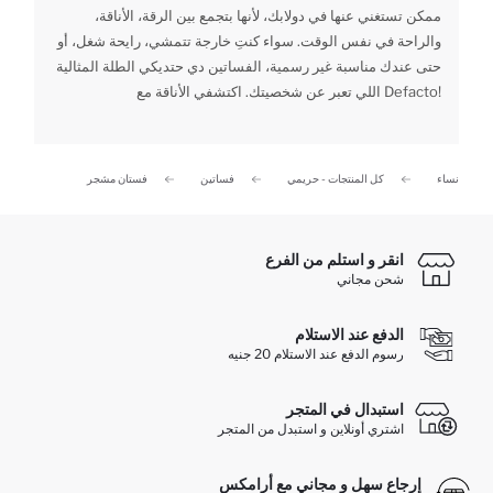
ممكن تستغني عنها في دولابك، لأنها بتجمع بين الرقة، الأناقة،
والراحة في نفس الوقت. سواء كنتِ خارجة تتمشي، رايحة شغل، أو
حتى عندك مناسبة غير رسمية، الفساتين دي حتديكي الطلة المثالية
اللي تعبر عن شخصيتك. اكتشفي الأناقة مع Defacto!
نساء
كل المنتجات - حريمي
فساتين
فستان مشجر
انقر و استلم من الفرع
شحن مجاني
الدفع عند الاستلام
رسوم الدفع عند الاستلام 20 جنيه
استبدال في المتجر
اشتري أونلاين و استبدل من المتجر
إرجاع سهل و مجاني مع أرامكس