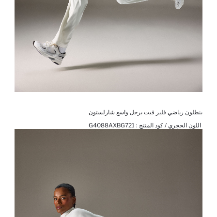
بنطلون رياضي فلير فيت برجل واسع شارلستون
اللون الحجري / كود المنتج :
G4088AXBG721