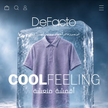
حريمي
رجالي
أطفال وبيبي
رياضي | عملي