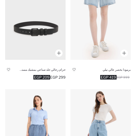
برمودا بخصر عالي نيلي
حزام رجالي جلد صناعي بمشبك مستطيل
209 EGP
299 EGP
419 EGP
999 EGP