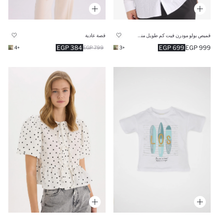
قميص بولو مودرن فيت كم طويل منسوج
قصة عادية
384 EGP
699 EGP
999 EGP
+4
799 EGP
+3