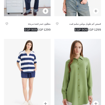
قميص كم طويل بوبلين سليم فيت
بنطلون جينز قصة مريحة
909 EGP
1299 EGP
909 EGP
1299 EGP