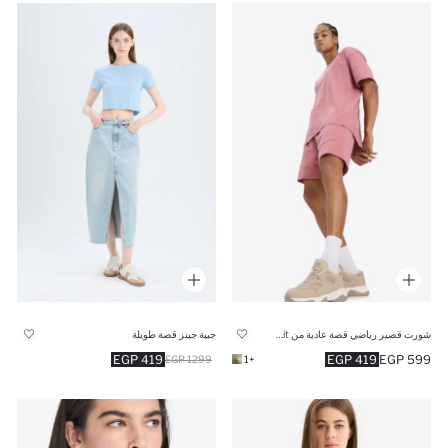
شورت قصير رياضي قصة عادية من DeFactoFit
جيبة جينز قصة طويلة
419 EGP
599 EGP
419 EGP
+1
1299 EGP