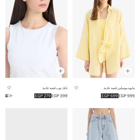
مايوه موسلين قصة عادية
تانك توب قصة عادية
279 EGP
399 EGP
699 EGP
999 EGP
+3