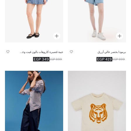
برمودا بخصر عالي أزرق
جيبة قصيرة كاروهات بالون فيت وخصر عادي
349 EGP
419 EGP
899 EGP
999 EGP