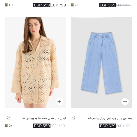
559 EGP
799 EGP
559 EGP
+11
+2
1499 EGP
بنطلون جينز وايد ليج برجل واسع ناعم وخصر عالي
لبس بحر قطن قصة عادية بيج من Fall in Love
559 EGP
629 EGP
+2
1499 EGP
1499 EGP