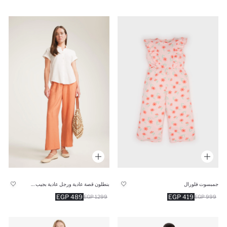
جمبسوت فلورال
بنطلون قصة عادية ورجل عادية بجيب وخصر مطاطي
489 EGP
419 EGP
1299 EGP
999 EGP