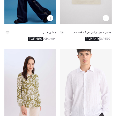
تيشيرت بيبي اولادي نص كم قصة عادية بياقة مستديرة بطبعة نمر
بنطلون جينز
489 EGP
349 EGP
1499 EGP
599 EGP