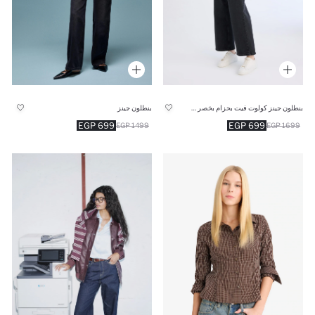
بنطلون جينز كولوت فيت بحزام بخصر عالي ورجل شارلستون
بنطلون جينز
699 EGP
699 EGP
1499 EGP
1699 EGP