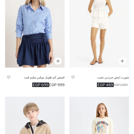
شورت ابيض جبردين بجيب
قميص كم طويل بوبلين سليم فيت
699 EGP
999 EGP
489 EGP
1299 EGP