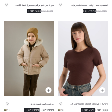
تيشيرت بيبي اولادي بطبعة شعار وقصة عادية
بلوزة نص كم بوبلين مطبوع قصة عادية بياقة مستديرة
699 EGP
279 EGP
1499 EGP
499 EGP
Slim Fit Camisole Short Sleeve T-Shirt
جاكيت بامب قصة عادية
1399 EGP
1999 EGP
279 EGP
399 EGP
+1
+3