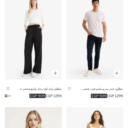
بنطلون جينز بيدرو سليم فيت بخصر عادي
بنطلون وايد ليج برجل واسع وخصر عادي
909 EGP
1299 EGP
909 EGP
1299 EGP
+1