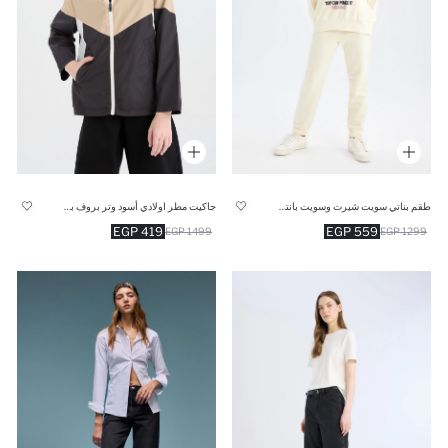
طقم بناتي سويت شيرت وسويت بانتس - قطعتين
جاكيت مطر اولادي أسود وتر بروف بكابيشون
419 EGP
559 EGP
1499 EGP
1299 EGP