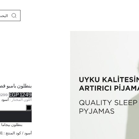
بنطلون بامبو قص
1249 EGP
299 EGP
اللون المختار :
أسود
نف
بنطلون بيجاما ب
أسود / كود المنتج :
81