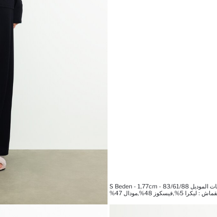
ل S Beden - 1,77cm - 83/61/88
كرا 5%,فيسكوز 48%,مودال 47%