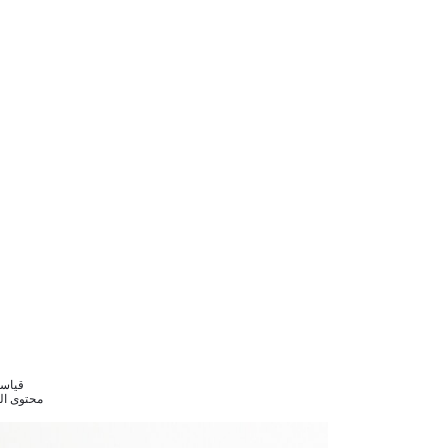
قياسات المودي
محتوى القماش : لي