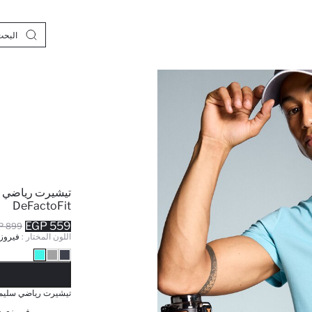
تيشيرت رياضي 
DeFactoFit
559 EGP
899 EGP
اللون المختار :
فيروز
نف
تيشيرت رياضي سليم فيت 
فيروزي فا