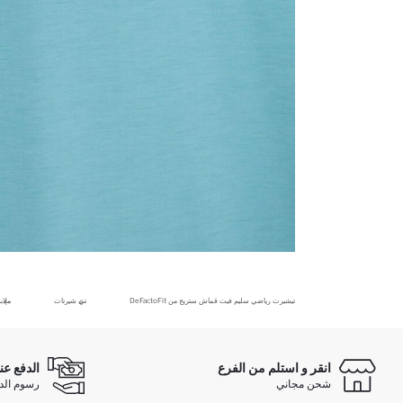
تيشيرت رياضي سليم فيت قماش ستريج من DeFactoFit
تي شيرتات
ملا
انقر و استلم من الفرع
الدفع عن
شحن مجاني
رسوم الدفع ع