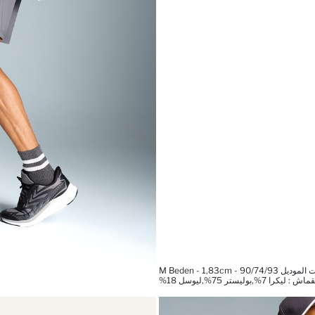
M Beden - 1,83cm - 90/74/9
را 7%,بوليستر 75%,ليوسل 18%