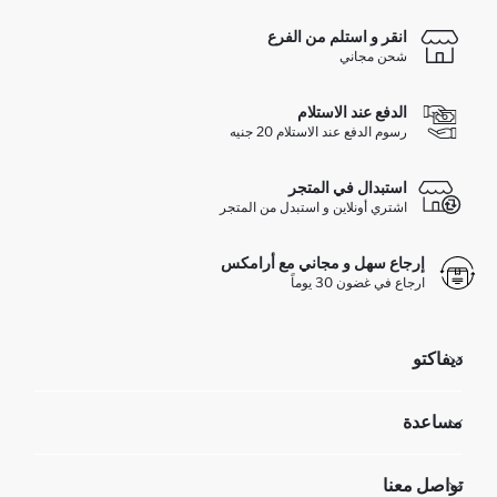
انقر و استلم من الفرع
شحن مجاني
الدفع عند الاستلام
رسوم الدفع عند الاستلام 20 جنيه
استبدال في المتجر
اشتري أونلاين و استبدل من المتجر
إرجاع سهل و مجاني مع أرامكس
ارجاع في غضون 30 يوماً
ديفاكتو
مؤسسي
مساعدة
تعرف علينا
الموارد البشرية
أسئلة تم تكرارها مؤخراً
تواصل معنا
GIFT CLUB
عمليات الارجاع و الاستبدال السهلة