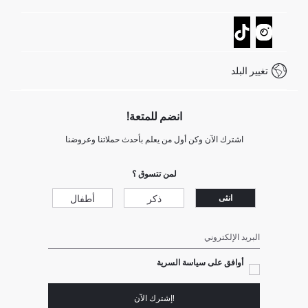
تتبع الشحنة
نموذج الاتصال
كيف يمكنك التسوق في ديفاكتو ؟
خدمة العملاء
كيف تدفع في ديفاكتو؟
WhatsApp +20 150 171 8113
شروط المنافسة
تغيير البلد
Call Center 19782
انضم للمتعة!
اشترك الآن وكن أول من يعلم بأحدث حملاتنا وعروضنا
لمن تتسوق ؟
ذكر
أطفال
انثى
البريد الإلكتروني
أوافق على سياسة السرية
!إشترك الآن