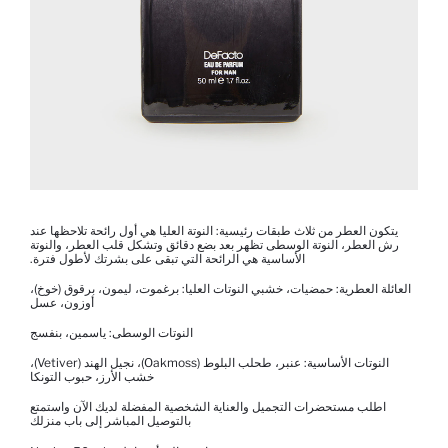
يتكون العطر من ثلاث طبقات رئيسية: النوتة العليا هي أول رائحة تلاحظها عند
رش العطر، النوتة الوسطى تظهر بعد بضع دقائق وتشكل قلب العطر، والنوتة
الأساسية هي الرائحة التي تبقى على بشرتك لأطول فترة.
العائلة العطرية: حمضيات، خشبي النوتات العليا: برغموت، ليمون، برقوق (خوخ)،
أوزون، عسل
النوتات الوسطى: ياسمين، بنفسج
النوتات الأساسية: عنبر، طحلب البلوط (Oakmoss)، نجيل الهند (Vetiver)،
خشب الأرز، حبوب التونكا
اطلب مستحضرات التجميل والعناية الشخصية المفضلة لديك الآن واستمتع
بالتوصيل المباشر إلى باب منزلك