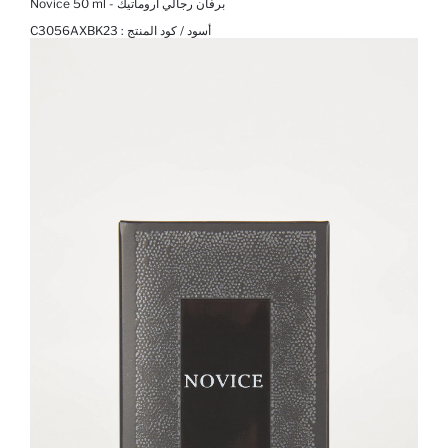
برفان رجالي أروماتيك - Novice 50 ml
أسود / كود المنتج :
C3056AXBK23