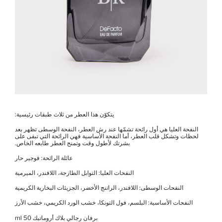
يتكوّن هذا العطر من ثلاث طبقات رئيسية:
النفحة العليا هي أول رائحة تشمّها عند رش العطر، النفحة الوسطى تظهر بعد
لحظات وتشكل قلب العطر، أما النفحة الأساسية فهي الرائحة التي تبقى على
بشرتك لأطول وقت وتمنح العطر طابعه الخاص.
عائلة الرائحة: فوجير حار
النفحات العليا: التوابل الطازجة، اللافندر، الميرمية
النفحات الوسطى: اللافندر، الراتنج الأخضر، الجزيئات البخارية الكريمية
النفحات الأساسية: البلسم، فول التونكا، خشب الورد الكريمي، خشب الأرز
برفان رجالي بلاك أروماتيك 50 ml