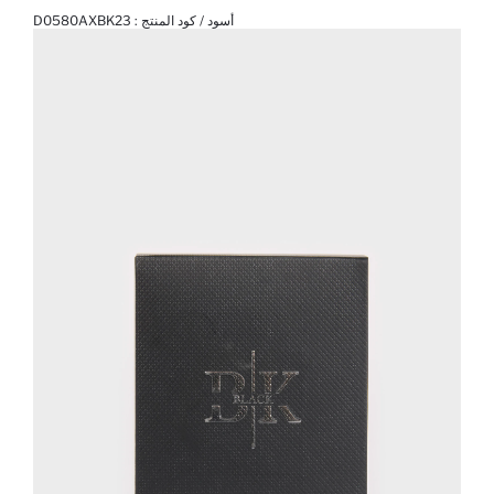
أسود / كود المنتج :
D0580AXBK23