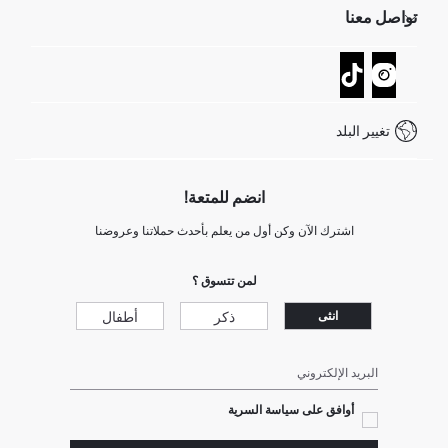
تواصل معنا
GIFT CLUB
عمليات الارجاع و الاستبدال السهلة
تتبع الشحنة
نموذج الاتصال
كيف يمكنك التسوق في ديفاكتو ؟
خدمة العملاء
كيف تدفع في ديفاكتو؟
WhatsApp +20 150 171 8113
شروط المنافسة
تغيير البلد
Call Center 19782
انضم للمتعة!
اشترك الآن وكن أول من يعلم بأحدث حملاتنا وعروضنا
لمن تتسوق ؟
ذكر
أطفال
انثى
البريد الإلكتروني
أوافق على سياسة السرية