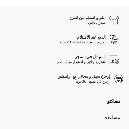
انقر و استلم من الفرع
شحن مجاني
الدفع عند الاستلام
رسوم الدفع عند الاستلام 20 جنيه
استبدال في المتجر
اشتري أونلاين و استبدل من المتجر
إرجاع سهل و مجاني مع أرامكس
ارجاع في غضون 30 يوماً
ديفاكتو
مؤسسي
مساعدة
تعرف علينا
الموارد البشرية
أسئلة تم تكرارها مؤخراً