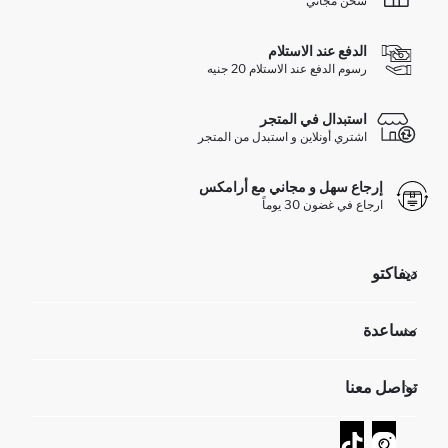
شحن مجاني
الدفع عند الاستلام
رسوم الدفع عند الاستلام 20 جنيه
استبدال في المتجر
اشتري أونلاين و استبدل من المتجر
إرجاع سهل و مجاني مع أرامكس
ارجاع في غضون 30 يوماً
ديفاكتو
مؤسسي
مساعدة
تعرف علينا
الموارد البشرية
أسئلة تم تكرارها مؤخراً
تواصل معنا
GIFT CLUB
عمليات الارجاع و الاستبدال السهلة
تتبع الشحنة
نموذج الاتصال
كيف يمكنك التسوق في ديفاكتو ؟