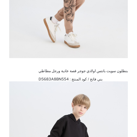
بنطلون سويت بانتس اولادي جوجر قصة عادية ورجل مطاطي
بني فاتح / كود المنتج :
D5683A8BN554