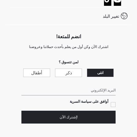
خدمة العملاء
كيف تدفع في ديفاكتو؟
WhatsApp +20 150 171 8113
شروط المنافسة
تغيير البلد
Call Center 19782
انضم للمتعة!
اشترك الآن وكن أول من يعلم بأحدث حملاتنا وعروضنا
لمن تتسوق ؟
ذكر
أطفال
انثى
البريد الإلكتروني
أوافق على سياسة السرية
!إشترك الآن