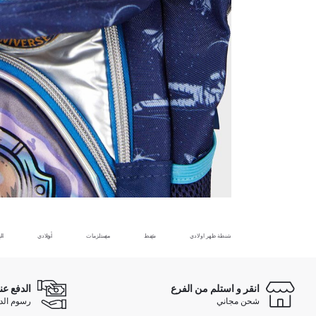
شنطة ظهر اولادي
شنط
مستلزمات
أولادي
ال
انقر و استلم من الفرع
الدفع عن
شحن مجاني
رسوم الدفع ع