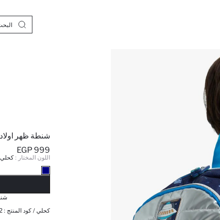
شنطة ظهر اولاد
999 EGP
اللون المختار :
كحلي
نف
شنط
كحلي / كود المنتج :
2