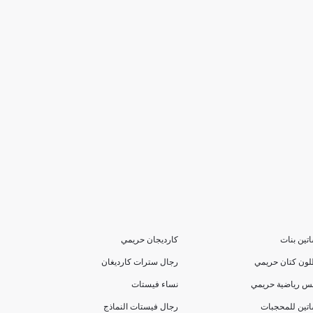
تين بنات
كارديجان حريمي
لون كتان حريمي
رجال سترات كارديغان
بس رياضية حريمي
نساء فيستات
تين للمحجبات
رجال فيستات النماذج