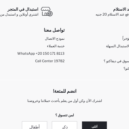
د الاستلام
استبدال في المتجر
ند الاستلام 20 جنيه
اشتري أونلاين و استبدل من 
تواصل معنا
خراً
نموذج الاتصال
لاستبدال السهلة
خدمة العملاء
WhatsApp +20 150 171 8113
وق في ديفاكتو ؟
Call Center 19782
تو؟
انضم للمتعة!
اشترك الآن وكن أول من يعلم بأحدث حملاتنا وعروضنا
لمن تتسوق ؟
انثى
ذكر
أطفال