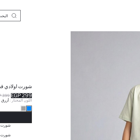
شورت اولادي قص
299 EGP
399 EGP
اللون المختار :
أزرق
نف
شورت ا
شورت ا