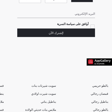
البريد الإلكتروني
أوافق على سياسة السرية
!إشترك الآن
بالطو حريمي
سويت شيرتات بنات
فسا
قمصان رجالي
سويت شيرت اولادي
بنط
بناطيل رجالي
بناطيل بناتي
ملا
بالطو رجالي
ملابس بنات حديثي الولادة
فسا