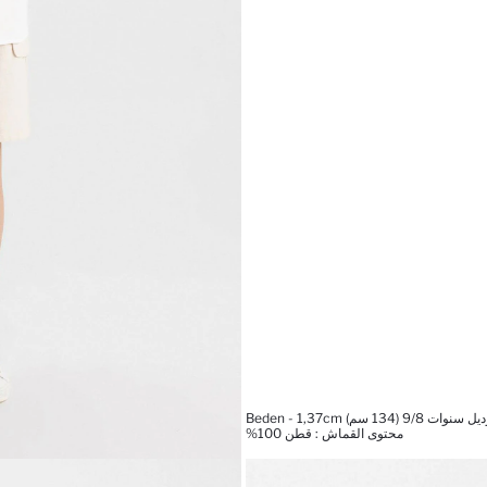
(134 سم) Beden - 1,37cm
محتوى القماش : قطن 100%