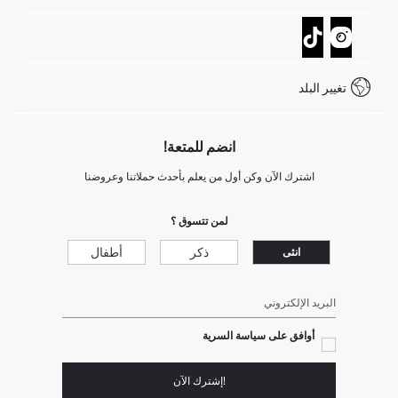
تتبع الشحنة
نموذج الاتصال
كيف يمكنك التسوق في ديفاكتو ؟
خدمة العملاء
كيف تدفع في ديفاكتو؟
WhatsApp +20 150 171 8113
شروط المنافسة
تغيير البلد
Call Center 19782
انضم للمتعة!
اشترك الآن وكن أول من يعلم بأحدث حملاتنا وعروضنا
لمن تتسوق ؟
ذكر
أطفال
انثى
البريد الإلكتروني
أوافق على سياسة السرية
!إشترك الآن