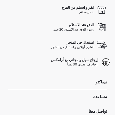
انقر و استلم من الفرع
شحن مجاني
الدفع عند الاستلام
رسوم الدفع عند الاستلام 20 جنيه
استبدال في المتجر
اشتري أونلاين و استبدل من المتجر
إرجاع سهل و مجاني مع أرامكس
ارجاع في غضون 30 يوماً
ديفاكتو
مؤسسي
مساعدة
تعرف علينا
الموارد البشرية
أسئلة تم تكرارها مؤخراً
تواصل معنا
GIFT CLUB
عمليات الارجاع و الاستبدال السهلة