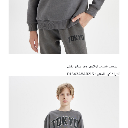
سويت شيرت اولادي اوفر سايز تقيل
أنثرا / كود المنتج :
D1643A8AR215