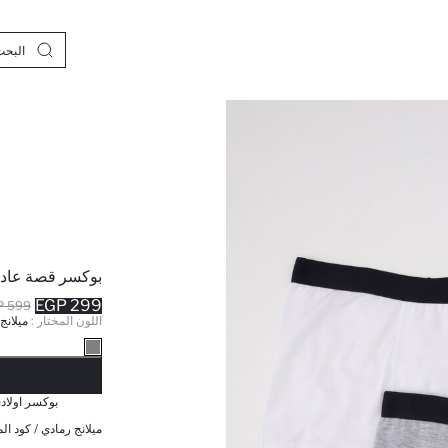
بوكسر قصة عادي
299 EGP
599 EGP
اللون المختار :
ميلانج
نف
بوكسر اولادي م
ميلانج رمادي / كود الم