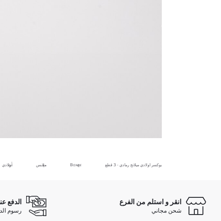
بوكسر اولادي ميلانج رمادي - 3 قطع
Boxer
ملابس
أولادي
انقر و استلم من الفرع
الدفع عن
شحن مجاني
رسوم الدفع ع