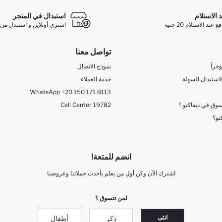
د الاستلام
استبدال في المتجر
ند الاستلام 20 جنيه
اشتري أونلاين و استبدل من 
تواصل معنا
خراً
نموذج الاتصال
لاستبدال السهلة
خدمة العملاء
WhatsApp +20 150 171 8113
وق في ديفاكتو ؟
Call Center 19782
تو؟
انضم للمتعة!
اشترك الآن وكن أول من يعلم بأحدث حملاتنا وعروضنا
لمن تتسوق ؟
انثى
ذكر
أطفال