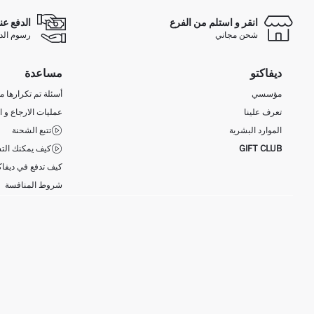
انقر و استلم من الفرع
الدفع عن
شحن مجاني
رسوم الدفع ع
ديفاكتو
مساعدة
مؤسسي
أسئلة تم تكرارها مؤ
تعرف علينا
عمليات الارجاع و ا
الموارد البشرية
تتبع الشحنة
GIFT CLUB
كيف يمكنك التس
كيف تدفع في ديفاك
شروط المنافسة