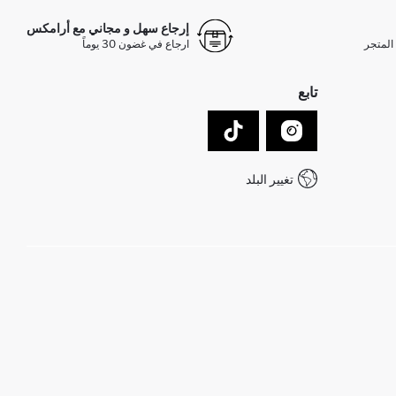
إرجاع سهل و مجاني مع أرامكس
المتجر
ارجاع في غضون 30 يوماً
تابع
تغيير البلد