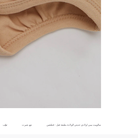
سالوبيت بيبي اولادي حديثي الولادة بطبعة فيل - قطعتين
تي شيرت
ثياب