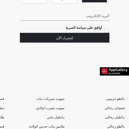
البريد الإلكتروني
أوافق على سياسة السرية
!إشترك الآن
بالطو حريمي
سويت شيرتات بنات
فسا
قمصان رجالي
سويت شيرت اولادي
بنط
بناطيل رجالي
بناطيل بناتي
ملا
بالطو رجالي
ملابس بنات حديثي الولادة
فسا