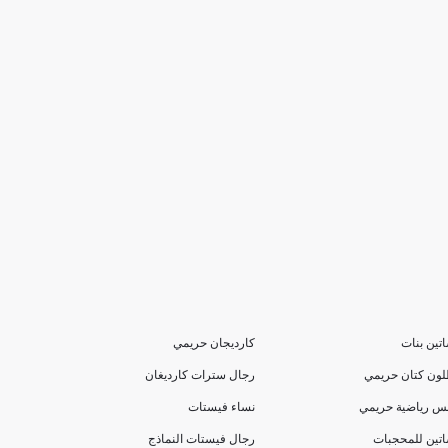
تين بنات
كارديجان حريمي
لون كتان حريمي
رجال سترات كارديغان
بس رياضية حريمي
نساء فيستات
تين للمحجبات
رجال فيستات النماذج