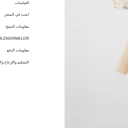
القياسات
ابحث في المتجر
معلومات المنتج
RLENDİRMELERİ
معلومات الدفع
التسليم والإرجاع وا