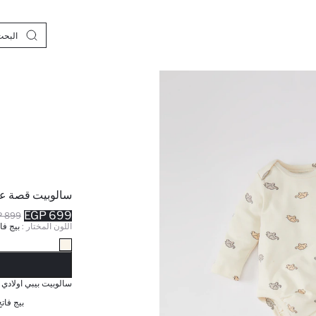
سالوبيت قصة عا
699 EGP
899 EGP
اللون المختار :
بيج فا
نف
سالوبيت بيبي اولادي 
بيج فاتح