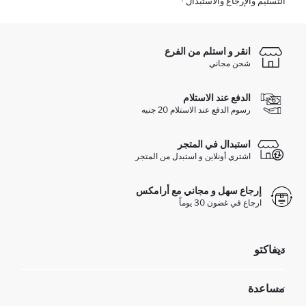
التسليم والإرجاع والاستبدال
انقر و استلم من الفرع
شحن مجاني
الدفع عند الاستلام
رسوم الدفع عند الاستلام 20 جنيه
استبدال في المتجر
اشتري أونلاين و استبدل من المتجر
إرجاع سهل و مجاني مع أرامكس
ارجاع في غضون 30 يوماً
ديفاكتو
مؤسسي
مساعدة
تعرف علينا