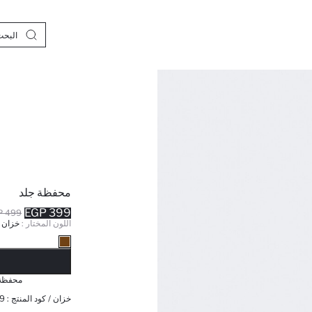
محفظة جلد
399 EGP
499 EGP
اللون المختار :
خزان
نف
محفظة 
خزان / كود المنتج :
9