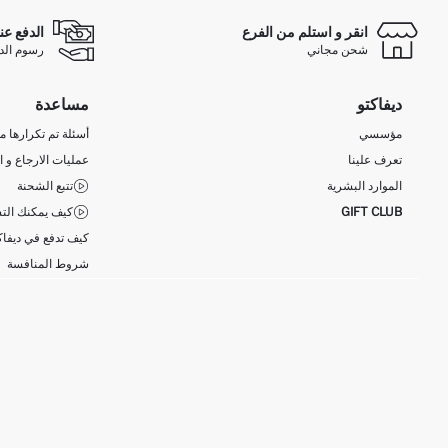
انقر و استلم من الفرع
الدفع عن
شحن مجاني
رسوم الدفع ع
ديفاكتو
مساعدة
مؤسسي
أسئلة تم تكرارها مؤ
تعرف علينا
عمليات الارجاع و ا
الموارد البشرية
تتبع الشحنة
GIFT CLUB
كيف يمكنك التس
كيف تدفع في ديفاك
شروط المنافسة