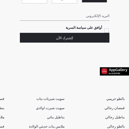
البريد الإلكتروني
أوافق على سياسة السرية
!إشترك الآن
بالطو حريمي
سويت شيرتات بنات
فسا
قمصان رجالي
سويت شيرت اولادي
بنط
بناطيل رجالي
بناطيل بناتي
ملا
بالطو رجالي
ملابس بنات حديثي الولادة
فسا