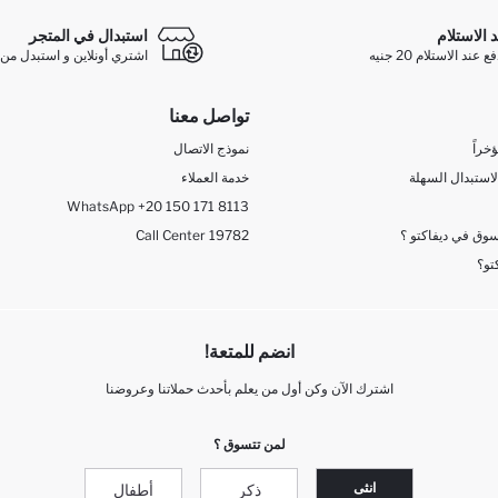
د الاستلام
استبدال في المتجر
ند الاستلام 20 جنيه
اشتري أونلاين و استبدل من 
تواصل معنا
خراً
نموذج الاتصال
لاستبدال السهلة
خدمة العملاء
WhatsApp +20 150 171 8113
وق في ديفاكتو ؟
Call Center 19782
تو؟
انضم للمتعة!
اشترك الآن وكن أول من يعلم بأحدث حملاتنا وعروضنا
لمن تتسوق ؟
انثى
ذكر
أطفال