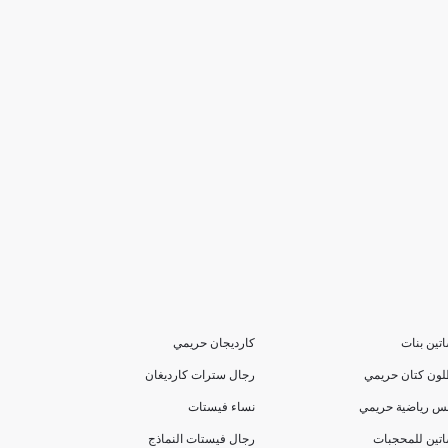
تين بنات
كارديجان حريمي
لون كتان حريمي
رجال سترات كارديغان
بس رياضية حريمي
نساء فيستات
تين للمحجبات
رجال فيستات النماذج