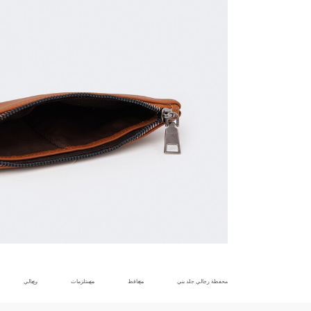
محفظة رجالي جلد بني
محافظ
مستلزمات
رجالي