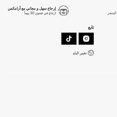
إرجاع سهل و مجاني مع أرامكس
المتجر
ارجاع في غضون 30 يوماً
تابع
تغيير البلد