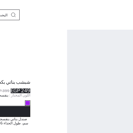
شبشب بناتي بك
249 EGP
399 EGP
اللون المختار :
بنفس
نف