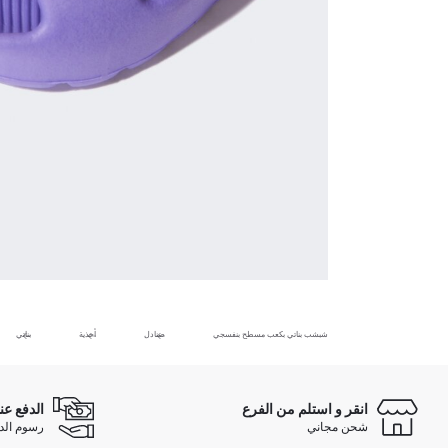
شبشب بناتي بكعب مسطح بنفسجي
صنادل
أحذية
بناتي
انقر و استلم من الفرع
الدفع عن
شحن مجاني
رسوم الدفع ع