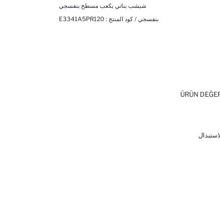
شبشب بناتي بكعب مسطح بنفسجي
بنفسجي / كود المنتج :
E3341A5PR120
ÜRÜN DEĞE
لاستبدال