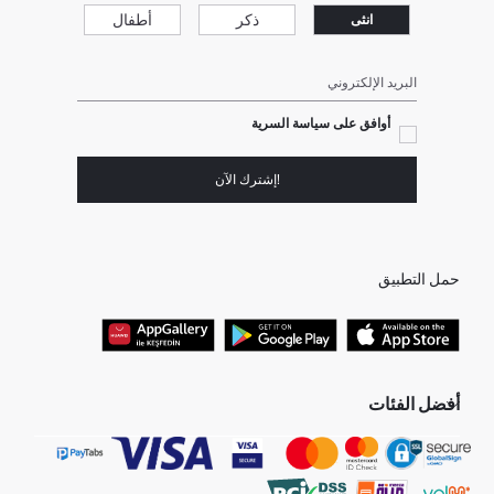
ذكر
أطفال
انثى
البريد الإلكتروني
أوافق على سياسة السرية
!إشترك الآن
حمل التطبيق
أفضل الفئات
جميع متاجرنا
برفانات حريمى
هدايا عيد الحب
جينز رجالي
البلوفر النسائية
تونيكات نسائي