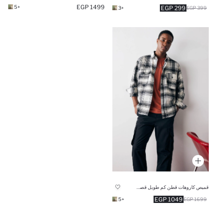
1499 EGP
+5
299 EGP
+3
399 EGP
قميص كاروهات قطن كم طويل قصة مريحة
1049 EGP
+5
1699 EGP