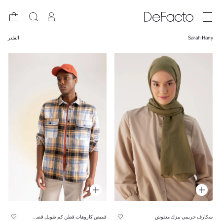
Sarah Hany
الفلتر
سكارف حريمي بيزك منقوش
قميص كاروهات قطن كم طويل قصة مريحة