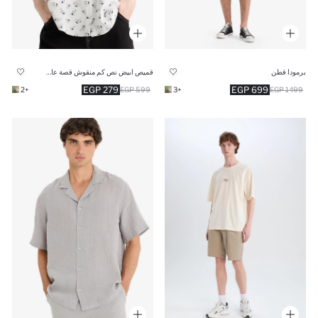
برمودا قطن
قميص ابيض نص كم منقوش قصة عادية
279 EGP
699 EGP
+2
599 EGP
+3
1499 EGP