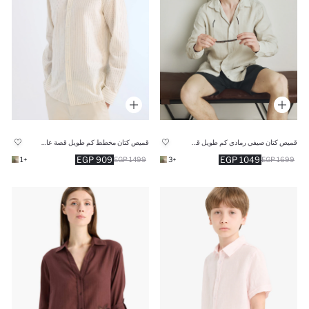
قميص كتان صيفي رمادي كم طويل قصة عادية وياقة بولو
قميص كتان مخطط كم طويل قصة عادية بياقة بولو
909 EGP
1049 EGP
+1
1499 EGP
+3
1699 EGP