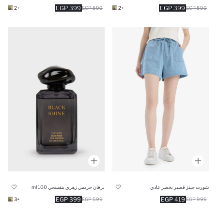
399 EGP
399 EGP
+2
599 EGP
+2
599 EGP
شورت جينز قصير بخصر عادي
برفان حريمي زهري بنفسجي 100 ml
399 EGP
419 EGP
+3
599 EGP
999 EGP