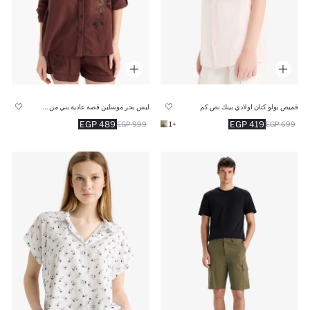
لبس بحر موسلين قصة عادية بني من Fall in Love
قميص بولو كتان اولادي بينك نص كم
489 EGP
419 EGP
999 EGP
+1
699 EGP