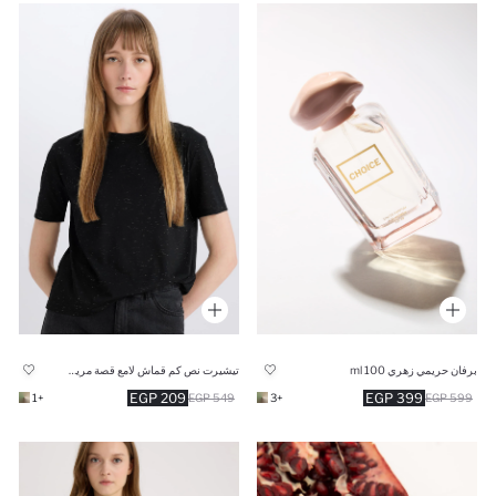
برفان حريمي زهري 100 ml
تيشيرت نص كم قماش لامع قصة مريحة برقبة مستديرة
209 EGP
399 EGP
+1
549 EGP
+3
599 EGP