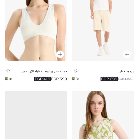
برمودا قطن
حمالة صدر برا ببطانة قابلة للإزالة من Fall in Love
419 EGP
599 EGP
699 EGP
+4
+3
1499 EGP