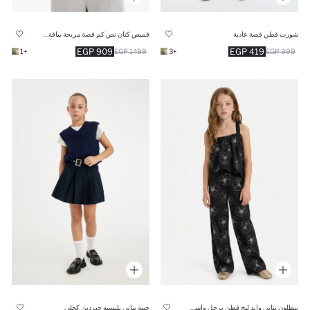
شورت قطن قصة عادية
قميص كتان نص كم قصة مريحة بياقة جاكيت
909 EGP
419 EGP
+1
1499 EGP
+3
999 EGP
بنطلون بناتي وايد ليج قطن برجل واسع تركي أسود
جيبة بناتي بليسيه جبردين كحلي