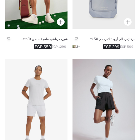
برفان رجالي أروماتيك رمادي 50 ml
شورت رياضي سليم فيت من DeFactoFit
559 EGP
299 EGP
1299 EGP
+2
599 EGP