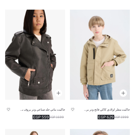
جاكيت مطر اولادي كاكي فاتح وتر بروف بكابيشون
جاكيت بناتي جلد صناعي وتر بروف بسوسته
559 EGP
629 EGP
1699 EGP
1999 EGP