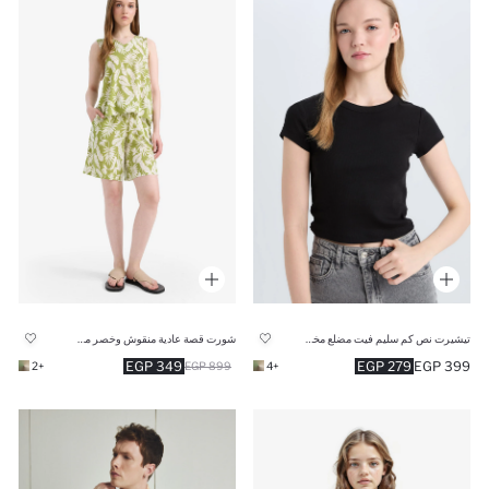
تيشيرت نص كم سليم فيت مضلع مخصر
شورت قصة عادية منقوش وخصر مطاطي
349 EGP
279 EGP
399 EGP
+2
899 EGP
+4