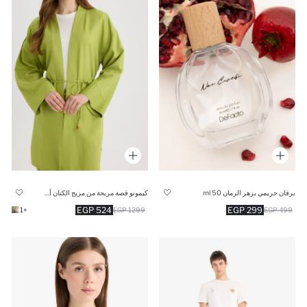
برفان حريمي بزهر الرمان 50 ml
كيمونو قصة مريحة من مزيج الكتان أخضر
524 EGP
299 EGP
+1
1299 EGP
499 EGP