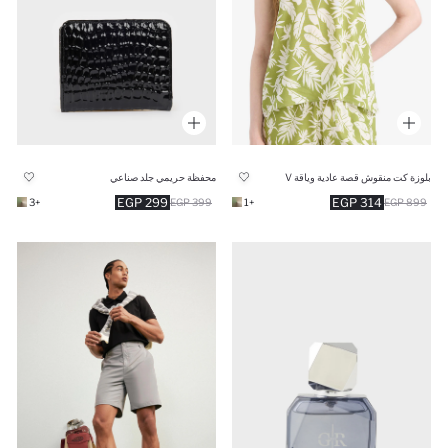
بلوزة كت منقوش قصة عادية وياقة V
محفظة حريمي جلد صناعي
299 EGP
314 EGP
+3
399 EGP
+1
899 EGP