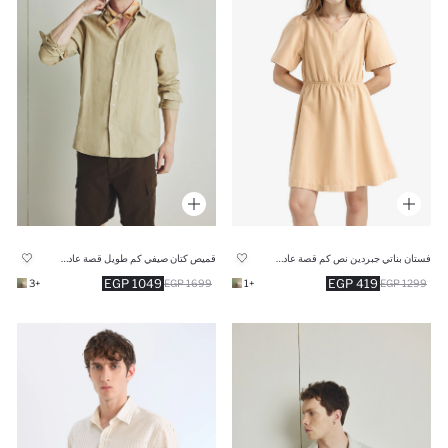
قميص كتان صيفي كم طويل قصة عادية وياقة بولو
فستان بناتي جبردين نص كم قصة عادية وياقة V
1049 EGP
419 EGP
+3
1699 EGP
+1
1299 EGP