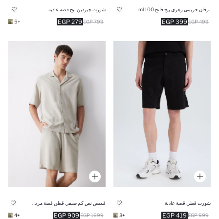
برفان حريمي زهري بيج فاتح 100 ml
شورت جبردين بيج قصة عادية
279 EGP
399 EGP
+5
799 EGP
499 EGP
شورت قطن قصة عادية
قميص نص كم صيفي قطن قصة مريحة بياقة بولو
909 EGP
419 EGP
+4
1699 EGP
+3
999 EGP