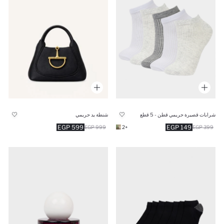
شنطة يد حريمي
شرابات قصيرة حريمي قطن - 5 قطع
599 EGP
149 EGP
999 EGP
+2
399 EGP