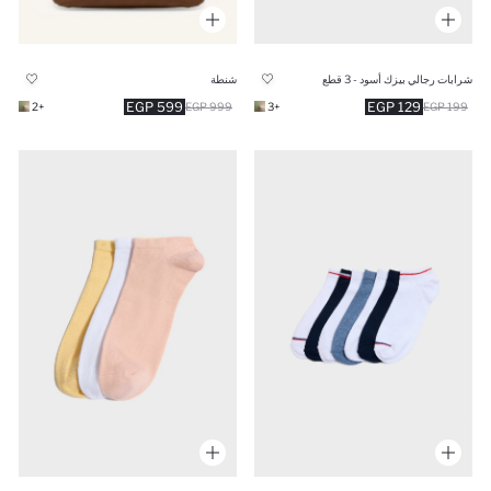
شرابات رجالي بيزك أسود - 3 قطع
شنطة
599 EGP
129 EGP
+2
999 EGP
+3
199 EGP