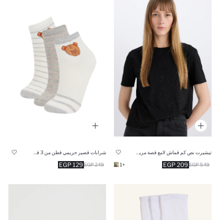
تيشيرت نص كم قماش لامع قصة مريحة برقبة مستديرة
شرابات قصير حريمي قطن من 3 قطع
129 EGP
209 EGP
249 EGP
+1
549 EGP