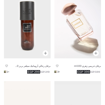
برفان حريمي زهري 100 ml
برفان رجالي أروماتيك سيلفر بريز 200 مل
299 EGP
399 EGP
+1
349 EGP
+3
599 EGP