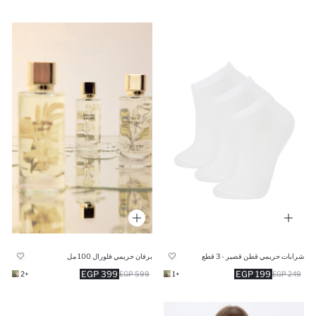
شرابات حريمي قطن قصير - 3 قطع
برفان حريمي فلورال 100 مل
399 EGP
199 EGP
+2
599 EGP
+1
249 EGP