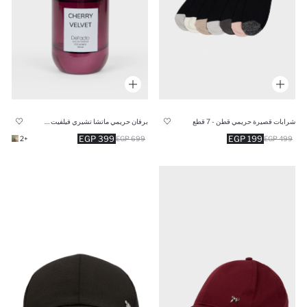
شرابات قصيرة حريمي قطن - 7 قطع
برفان حريمي ماتشا تشيري فيلفيت 50 مل
399 EGP
199 EGP
+2
699 EGP
499 EGP