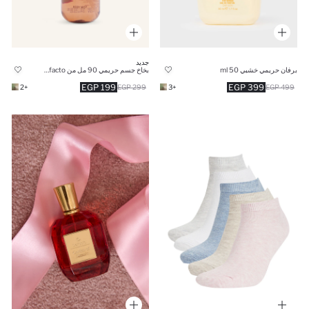
جديد
برفان حريمي خشبي 50 ml
بخاخ جسم حريمي 90 مل من Manuka x Defacto
199 EGP
399 EGP
+2
299 EGP
+3
499 EGP