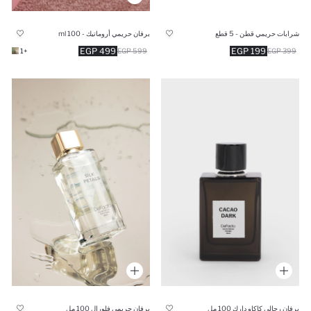
شرابات حريمي قطن - 5 قطع
برفان حريمي أروماتيك - 100 ml
499 EGP
199 EGP
+1
599 EGP
399 EGP
برفان رجالي كاكاو دارك 100 مل
برفان حريمي فلورال 100 مل