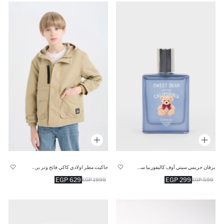
برفان حريمي سيتي أوف كاليفورنيا سويت بير 50 مل
جاكيت مطر اولادي كاكي فاتح وتر بروف بكابيشون
629 EGP
299 EGP
1999 EGP
599 EGP