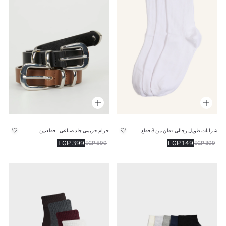
شرابات طويل رجالي قطن من 3 قطع
حزام حريمي جلد صناعي - قطعتين
399 EGP
149 EGP
599 EGP
399 EGP