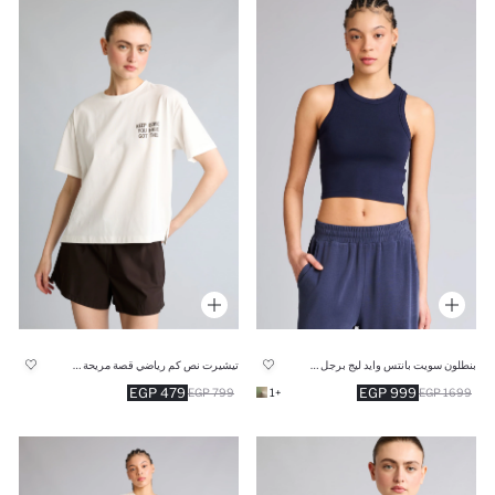
بنطلون سويت بانتس وايد ليج برجل واسع
تيشيرت نص كم رياضي قصة مريحة مطبوع
479 EGP
999 EGP
799 EGP
+1
1699 EGP