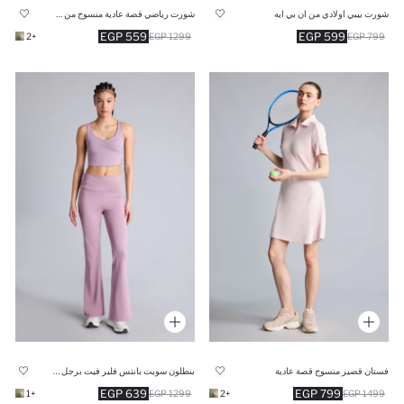
شورت بيبي اولادي من ان بي ايه
شورت رياضي قصة عادية منسوج من DeFactoFit
559 EGP
599 EGP
+2
1299 EGP
799 EGP
فستان قصير منسوج قصة عادية
بنطلون سويت بانتس فلير فيت برجل واسع شارلستون
639 EGP
799 EGP
+1
1299 EGP
+2
1499 EGP