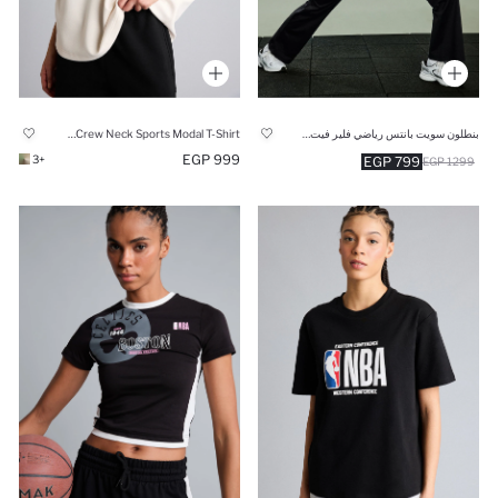
بنطلون سويت بانتس رياضي فلير فيت قماش سكوبا برجل واسع
Oversize Fit Crew Neck Sports Modal T-Shirt
999 EGP
+3
799 EGP
1299 EGP