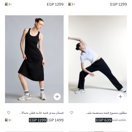
1299 EGP
1299 EGP
+1
+1
بنطلون منسوج قصة مستقيمة ملمس ناعم
فستان ميدي قصة عادية قطن بحمالات
1199 EGP
1499 EGP
639 EGP
+1
1299 EGP