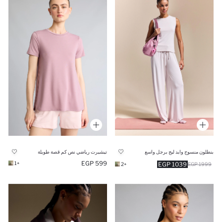
بنطلون منسوج وايد ليج برجل واسع
تيشيرت رياضي نص كم قصة طويلة
599 EGP
+1
1039 EGP
+2
1999 EGP