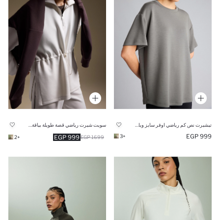
تيشيرت نص كم رياضي اوفر سايز وياقة مستديرة
سويت شيرت رياضي قصة طويلة بياقة عالية بنص سوسته
999 EGP
+3
999 EGP
+2
1699 EGP