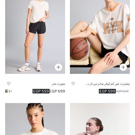
تيشيرت نص كم اوفر سايز من ان بي ايه
شورت بحر
559 EGP
699 EGP
599 EGP
+1
699 EGP