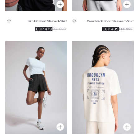
Slim Fit Short Sleeve T-Shirt
Relax Fit NBA Wordmark Crew Neck Short Sleeves T-Shirt
479 EGP
499 EGP
699 EGP
999 EGP