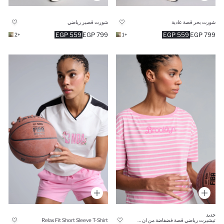
شورت بحر قصة عادية
شورت قصير رياضي
559 EGP
799 EGP
559 EGP
799 EGP
+2
+1
جديد
تيشيرت رياضي قصة فضفاضة من ان بي ايه بروكلين نتس
Relax Fit Short Sleeve T-Shirt