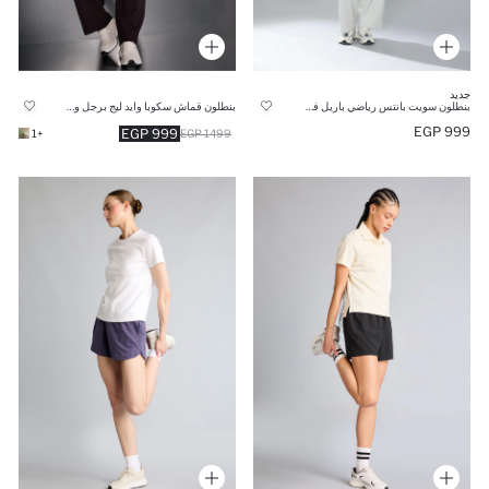
جديد
بنطلون سويت بانتس رياضي باريل فيت
بنطلون قماش سكوبا وايد ليج برجل واسع بجيب
999 EGP
999 EGP
+1
1499 EGP