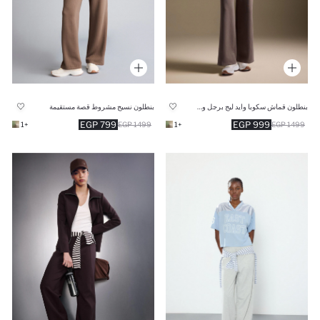
بنطلون قماش سكوبا وايد ليج برجل واسع بجيب
بنطلون نسيج مشروط قصة مستقيمة
799 EGP
999 EGP
+1
1499 EGP
+1
1499 EGP