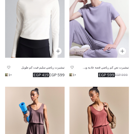
تيشيرت نص كم رياضي قصة عادية وياقة مستديرة
تيشيرت رياضي سليم فيت كم طويل
419 EGP
599 EGP
599 EGP
+1
+1
999 EGP