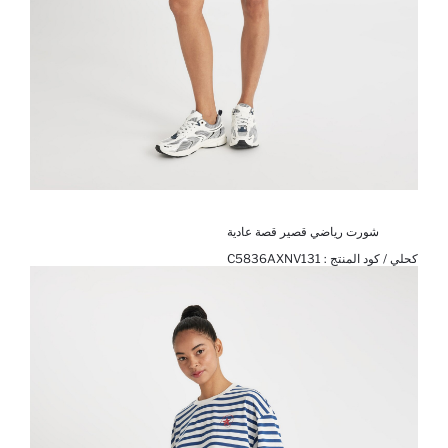
شورت رياضي قصير قصة عادية
كحلي / كود المنتج :
C5836AXNV131