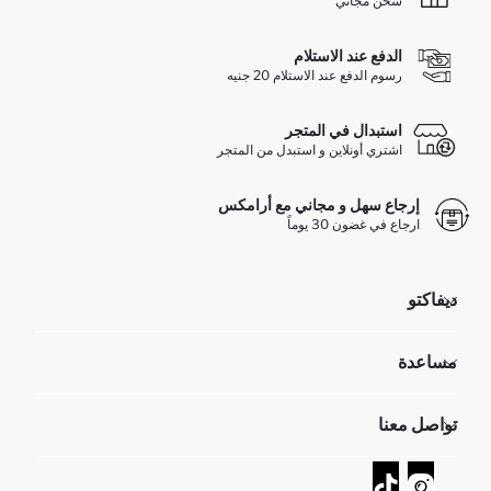
شحن مجاني
الدفع عند الاستلام
رسوم الدفع عند الاستلام 20 جنيه
استبدال في المتجر
اشتري أونلاين و استبدل من المتجر
إرجاع سهل و مجاني مع أرامكس
ارجاع في غضون 30 يوماً
ديفاكتو
مؤسسي
مساعدة
تعرف علينا
الموارد البشرية
أسئلة تم تكرارها مؤخراً
تواصل معنا
GIFT CLUB
عمليات الارجاع و الاستبدال السهلة
تتبع الشحنة
نموذج الاتصال
كيف يمكنك التسوق في ديفاكتو ؟