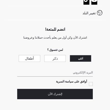
خدمة العملاء
كيف تدفع في ديفاكتو؟
WhatsApp +20 150 171 8113
شروط المنافسة
تغيير البلد
Call Center 19782
انضم للمتعة!
اشترك الآن وكن أول من يعلم بأحدث حملاتنا وعروضنا
لمن تتسوق ؟
ذكر
أطفال
انثى
البريد الإلكتروني
أوافق على سياسة السرية
!إشترك الآن