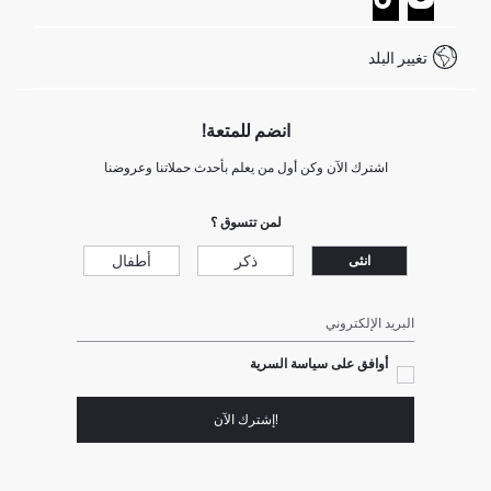
خدمة العملاء
كيف تدفع في ديفاكتو؟
WhatsApp +20 150 171 8113
شروط المنافسة
تغيير البلد
Call Center 19782
انضم للمتعة!
اشترك الآن وكن أول من يعلم بأحدث حملاتنا وعروضنا
لمن تتسوق ؟
ذكر
أطفال
انثى
البريد الإلكتروني
أوافق على سياسة السرية
!إشترك الآن