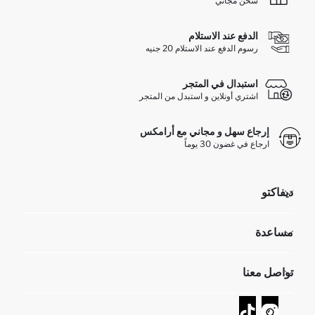
شحن مجاني
الدفع عند الاستلام
رسوم الدفع عند الاستلام 20 جنيه
استبدال في المتجر
اشتري أونلاين و استبدل من المتجر
إرجاع سهل و مجاني مع أرامكس
ارجاع في غضون 30 يوماً
ديفاكتو
مؤسسي
مساعدة
تعرف علينا
الموارد البشرية
أسئلة تم تكرارها مؤخراً
تواصل معنا
GIFT CLUB
عمليات الارجاع و الاستبدال السهلة
تتبع الشحنة
نموذج الاتصال
كيف يمكنك التسوق في ديفاكتو ؟