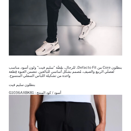
بنطلون Core من Defacto Fit، للرجال، بقَصَّة "سليم فيت" ولون أسود. مناسب
لفصلَي الربيع والصيف، مُصمم بشكل أساسي للبالغين. تتضمن العبوة قِطعة
واحدة من تشكيلة اللباس السفلي المنسوج.
بنطلون سليم فيت
أسود / كود المنتج :
G1036AXBK81