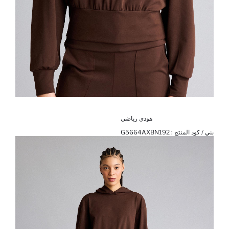
هودي رياضي
بني / كود المنتج :
G5664AXBN192