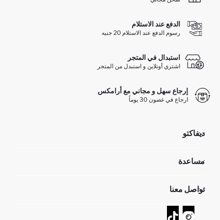
الدفع عند الاستلام
رسوم الدفع عند الاستلام 20 جنيه
استبدال في المتجر
اشتري أونلاين و استبدل من المتجر
إرجاع سهل و مجاني مع أرامكس
ارجاع في غضون 30 يوماً
ديفاكتو
مؤسسي
مساعدة
تعرف علينا
الموارد البشرية
أسئلة تم تكرارها مؤخراً
تواصل معنا
GIFT CLUB
عمليات الارجاع و الاستبدال السهلة
تتبع الشحنة
نموذج الاتصال
كيف يمكنك التسوق في ديفاكتو ؟