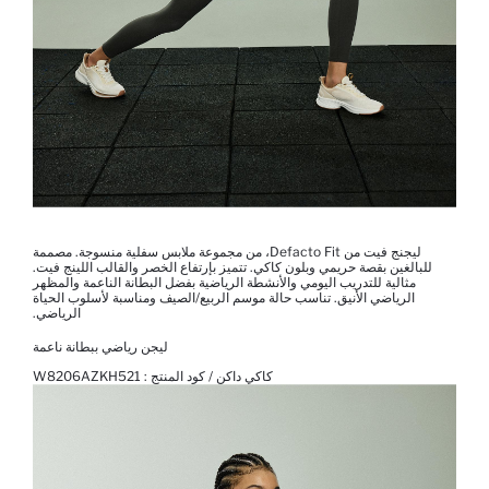
ليجنج فيت من Defacto Fit، من مجموعة ملابس سفلية منسوجة. مصممة
للبالغين بقصة حريمي وبلون كاكي. تتميز بإرتفاع الخصر والقالب اللينج فيت.
مثالية للتدريب اليومي والأنشطة الرياضية بفضل البطانة الناعمة والمظهر
الرياضي الأنيق. تناسب حالة موسم الربيع/الصيف ومناسبة لأسلوب الحياة
الرياضي.
ليجن رياضي ببطانة ناعمة
كاكي داكن / كود المنتج :
W8206AZKH521