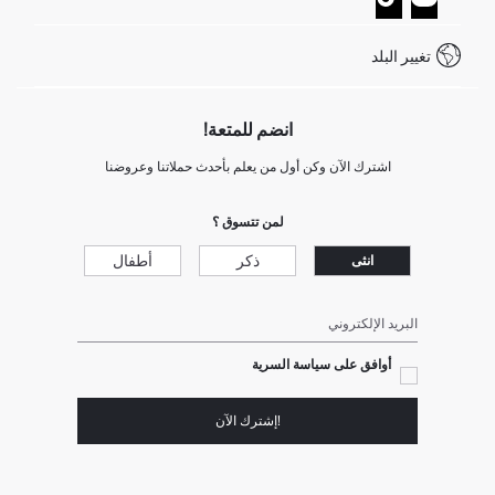
خدمة العملاء
كيف تدفع في ديفاكتو؟
WhatsApp +20 150 171 8113
شروط المنافسة
تغيير البلد
Call Center 19782
انضم للمتعة!
اشترك الآن وكن أول من يعلم بأحدث حملاتنا وعروضنا
لمن تتسوق ؟
ذكر
أطفال
انثى
البريد الإلكتروني
أوافق على سياسة السرية
!إشترك الآن