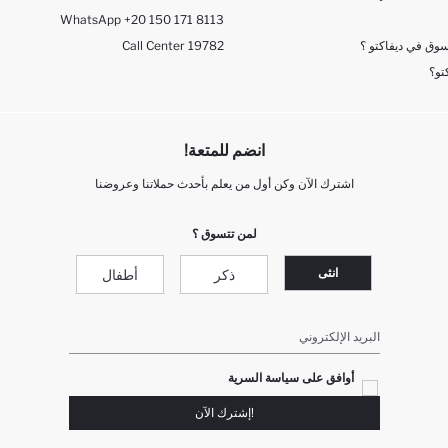
WhatsApp +20 150 171 8113
وق في ديفاكتو ؟
Call Center 19782
تو؟
انضم للمتعة!
اشترك الآن وكن أول من يعلم بأحدث حملاتنا وعروضنا
لمن تتسوق ؟
انثى
ذكر
أطفال
البريد الإلكتروني
أوافق على سياسة السرية
!إشترك الآن